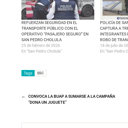
v
o
e
o
n
k
t
(
a
S
n
e
REFUERZAN SEGURIDAD EN EL
POLICÍA DE S
a
a
TRANSPORTE PÚBLICO CON EL
CAPTURA A TR
n
b
u
r
OPERATIVO “PASAJERO SEGURO” EN
INTEGRANTES 
e
e
SAN PEDRO CHOLULA
ROBO DE TRAN
v
e
a
n
25 de febrero de 2026
18 de julio de 2
)
u
n
En "San Pedro Cholula"
En "San Pedro C
a
v
e
n
t
Tags
a
SSC
n
a
n
u
e
v
←
CONVOCA LA BUAP A SUMARSE A LA CAMPAÑA
a
“DONA UN JUGUETE”
)