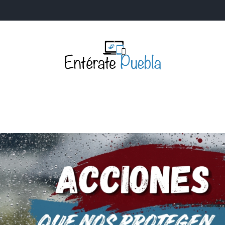
Entérate Puebla
Más que buenas noticias… Un enfoque a la verdader
S
NACIONALES
MUNDIALES
POLÍTICA
LEGISLATIV
IA Y TECNOLOGÍA
OPINIÓN
SOCIEDAD
ANUNCIOS