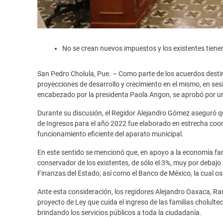
No se crean nuevos impuestos y los existentes tienen
San Pedro Cholula, Pue. – Como parte de los acuerdos destina
proyecciones de desarrollo y crecimiento en el mismo, en ses
encabezado por la presidenta Paola Angon, se aprobó por unan
Durante su discusión, el Regidor Alejandro Gómez aseguró q
de Ingresos para el año 2022 fue elaborado en estrecha coord
funcionamiento eficiente del aparato municipal.
En este sentido se mencionó que, en apoyo a la economía fam
conservador de los existentes, de sólo el 3%, muy por debajo 
Finanzas del Estado, así como el Banco de México, la cual osc
Ante esta consideración, los regidores Alejandro Oaxaca, R
proyecto de Ley que cuida el ingreso de las familias cholult
brindando los servicios públicos a toda la ciudadanía.