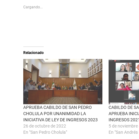
o
c
s
p
Cargando...
h
a
a
r
r
a
e
c
o
o
n
m
X
p
(
a
S
r
e
t
a
i
Relacionado
b
r
r
e
e
n
e
F
n
a
u
c
n
e
a
b
v
o
e
o
n
k
t
(
a
S
n
e
APRUEBA CABILDO DE SAN PEDRO
CABILDO DE S
a
a
CHOLULA POR UNANIMIDAD LA
APRUEBA INICI
n
b
u
r
INICIATIVA DE LEY DE INGRESOS 2023
INGRESOS 202
e
e
26 de octubre de 2022
5 de noviembre
v
e
a
n
En "San Pedro Cholula"
En "San Andrés 
)
u
n