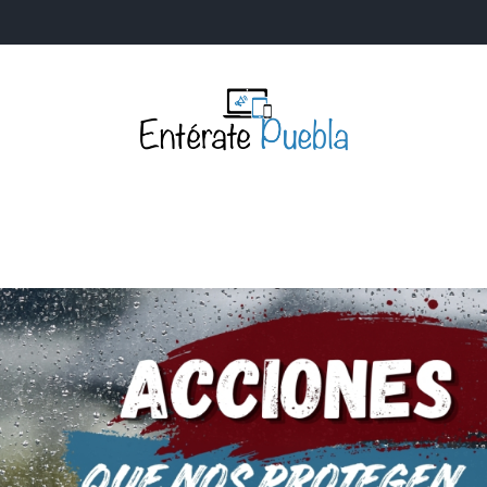
Entérate Puebla
Más que buenas noticias… Un enfoque a la verdader
S
NACIONALES
MUNDIALES
POLÍTICA
LEGISLATIV
IA Y TECNOLOGÍA
OPINIÓN
SOCIEDAD
ANUNCIOS