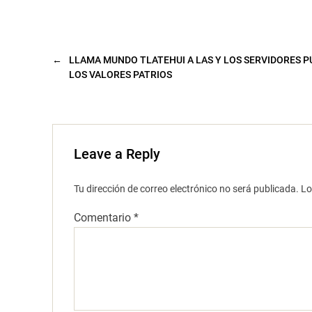
a
v
e
n
t
a
←
LLAMA MUNDO TLATEHUI A LAS Y LOS SERVIDORES P
n
a
LOS VALORES PATRIOS
n
u
e
v
a
)
Leave a Reply
Tu dirección de correo electrónico no será publicada.
Lo
Comentario
*