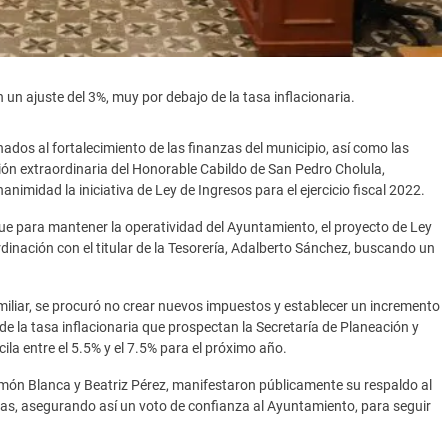
 un ajuste del 3%, muy por debajo de la tasa inflacionaria.
dos al fortalecimiento de las finanzas del municipio, así como las
ión extraordinaria del Honorable Cabildo de San Pedro Cholula,
imidad la iniciativa de Ley de Ingresos para el ejercicio fiscal 2022.
ue para mantener la operatividad del Ayuntamiento, el proyecto de Ley
inación con el titular de la Tesorería, Adalberto Sánchez, buscando un
iliar, se procuró no crear nuevos impuestos y establecer un incremento
de la tasa inflacionaria que prospectan la Secretaría de Planeación y
ila entre el 5.5% y el 7.5% para el próximo año.
amón Blanca y Beatriz Pérez, manifestaron públicamente su respaldo al
ecas, asegurando así un voto de confianza al Ayuntamiento, para seguir