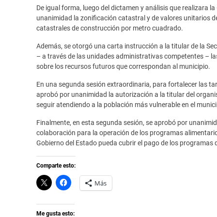
De igual forma, luego del dictamen y análisis que realizara 
unanimidad la zonificación catastral y de valores unitarios 
catastrales de construcción por metro cuadrado.
Además, se otorgó una carta instrucción a la titular de la Se
– a través de las unidades administrativas competentes – la
sobre los recursos futuros que correspondan al municipio.
En una segunda sesión extraordinaria, para fortalecer las tar
aprobó por unanimidad la autorización a la titular del organi
seguir atendiendo a la población más vulnerable en el munici
Finalmente, en esta segunda sesión, se aprobó por unanimid
colaboración para la operación de los programas alimentarios
Gobierno del Estado pueda cubrir el pago de los programas d
Comparte esto:
C
H
Más
l
a
i
z
c
c
k
l
t
i
Me gusta esto: