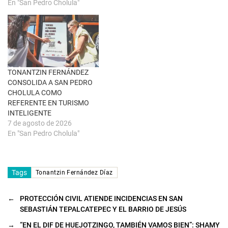
a
n
En "San Pedro Cholula"
)
u
n
a
v
e
n
t
a
n
a
TONANTZIN FERNÁNDEZ
n
u
CONSOLIDA A SAN PEDRO
e
CHOLULA COMO
v
a
REFERENTE EN TURISMO
)
INTELIGENTE
7 de agosto de 2026
En "San Pedro Cholula"
Tags
Tonantzin Fernández Díaz
←
PROTECCIÓN CIVIL ATIENDE INCIDENCIAS EN SAN
SEBASTIÁN TEPALCATEPEC Y EL BARRIO DE JESÚS
→
“EN EL DIF DE HUEJOTZINGO, TAMBIÉN VAMOS BIEN”: SHAMY