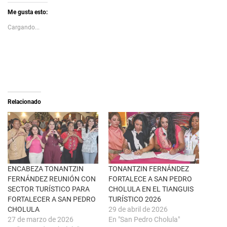
k
l
t
i
Me gusta esto:
o
c
s
p
Cargando...
h
a
a
r
r
a
e
c
o
o
n
m
X
p
(
a
S
r
e
t
a
i
Relacionado
b
r
r
e
e
n
e
F
n
a
u
c
n
e
a
b
v
o
e
o
n
k
ENCABEZA TONANTZIN
TONANTZIN FERNÁNDEZ
t
(
FERNÁNDEZ REUNIÓN CON
FORTALECE A SAN PEDRO
a
S
n
e
SECTOR TURÍSTICO PARA
CHOLULA EN EL TIANGUIS
a
a
FORTALECER A SAN PEDRO
TURÍSTICO 2026
n
b
u
r
CHOLULA
29 de abril de 2026
e
e
27 de marzo de 2026
En "San Pedro Cholula"
v
e