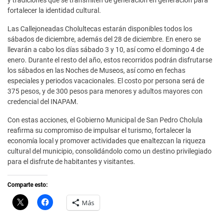
y tradiciones que se transmiten de generación en generación para
fortalecer la identidad cultural.
Las Callejoneadas Cholultecas estarán disponibles todos los
sábados de diciembre, además del 28 de diciembre. En enero se
llevarán a cabo los días sábado 3 y 10, así como el domingo 4 de
enero. Durante el resto del año, estos recorridos podrán disfrutarse
los sábados en las Noches de Museos, así como en fechas
especiales y periodos vacacionales. El costo por persona será de
375 pesos, y de 300 pesos para menores y adultos mayores con
credencial del INAPAM.
Con estas acciones, el Gobierno Municipal de San Pedro Cholula
reafirma su compromiso de impulsar el turismo, fortalecer la
economía local y promover actividades que enaltezcan la riqueza
cultural del municipio, consolidándolo como un destino privilegiado
para el disfrute de habitantes y visitantes.
Comparte esto:
C
H
Más
l
a
i
z
c
c