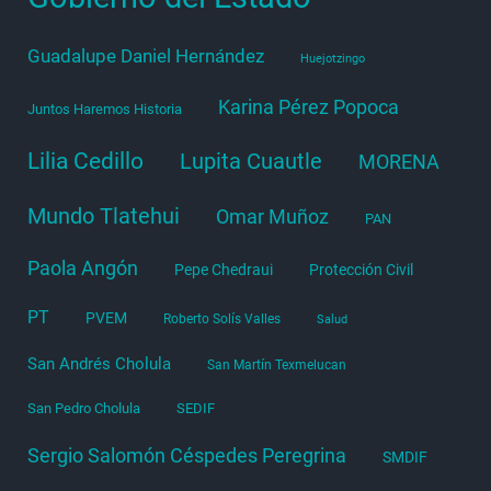
Guadalupe Daniel Hernández
Huejotzingo
Karina Pérez Popoca
Juntos Haremos Historia
Lilia Cedillo
Lupita Cuautle
MORENA
Mundo Tlatehui
Omar Muñoz
PAN
Paola Angón
Pepe Chedraui
Protección Civil
PT
PVEM
Roberto Solís Valles
Salud
San Andrés Cholula
San Martín Texmelucan
San Pedro Cholula
SEDIF
Sergio Salomón Céspedes Peregrina
SMDIF