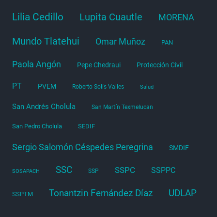
Lilia Cedillo
Lupita Cuautle
MORENA
Mundo Tlatehui
Omar Muñoz
PAN
Paola Angón
Pepe Chedraui
Protección Civil
PT
PVEM
Roberto Solís Valles
Salud
San Andrés Cholula
San Martín Texmelucan
San Pedro Cholula
SEDIF
Sergio Salomón Céspedes Peregrina
SMDIF
SSC
SSPC
SSPPC
SSP
SOSAPACH
Tonantzin Fernández Díaz
UDLAP
SSPTM