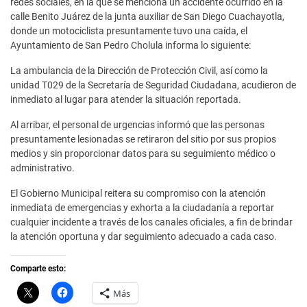
redes sociales, en la que se menciona un accidente ocurrido en la
calle Benito Juárez de la junta auxiliar de San Diego Cuachayotla,
donde un motociclista presuntamente tuvo una caída, el
Ayuntamiento de San Pedro Cholula informa lo siguiente:
La ambulancia de la Dirección de Protección Civil, así como la
unidad T029 de la Secretaría de Seguridad Ciudadana, acudieron de
inmediato al lugar para atender la situación reportada.
Al arribar, el personal de urgencias informó que las personas
presuntamente lesionadas se retiraron del sitio por sus propios
medios y sin proporcionar datos para su seguimiento médico o
administrativo.
El Gobierno Municipal reitera su compromiso con la atención
inmediata de emergencias y exhorta a la ciudadanía a reportar
cualquier incidente a través de los canales oficiales, a fin de brindar
la atención oportuna y dar seguimiento adecuado a cada caso.
Comparte esto:
C
H
Más
l
a