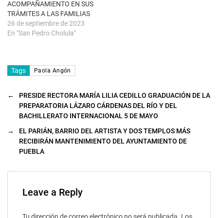
a
ACOMPAÑAMIENTO EN SUS
)
TRÁMITES A LAS FAMILIAS
26 de septiembre de 2023
En "San Pedro Cholula"
Tags
Paola Angón
←
PRESIDE RECTORA MARÍA LILIA CEDILLO GRADUACIÓN DE LA
PREPARATORIA LÁZARO CÁRDENAS DEL RÍO Y DEL
BACHILLERATO INTERNACIONAL 5 DE MAYO
→
EL PARIÁN, BARRIO DEL ARTISTA Y DOS TEMPLOS MÁS
RECIBIRÁN MANTENIMIENTO DEL AYUNTAMIENTO DE
PUEBLA
Leave a Reply
Tu dirección de correo electrónico no será publicada.
Los