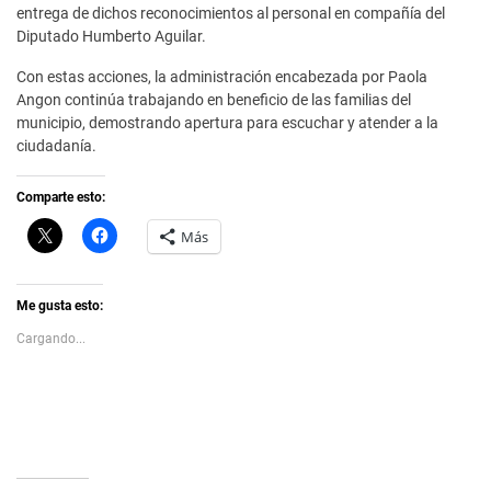
entrega de dichos reconocimientos al personal en compañía del
Diputado Humberto Aguilar.
Con estas acciones, la administración encabezada por Paola
Angon continúa trabajando en beneficio de las familias del
municipio, demostrando apertura para escuchar y atender a la
ciudadanía.
Comparte esto:
C
H
Más
l
a
i
z
c
c
k
l
t
i
Me gusta esto:
o
c
s
p
Cargando...
h
a
a
r
r
a
e
c
o
o
n
m
X
p
(
a
S
r
e
t
a
i