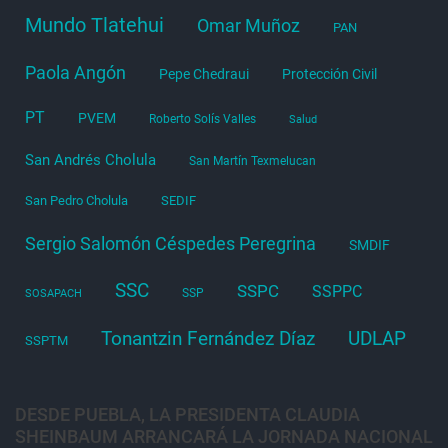
Mundo Tlatehui
Omar Muñoz
PAN
Paola Angón
Pepe Chedraui
Protección Civil
PT
PVEM
Roberto Solís Valles
Salud
San Andrés Cholula
San Martín Texmelucan
San Pedro Cholula
SEDIF
Sergio Salomón Céspedes Peregrina
SMDIF
SSC
SSPC
SSPPC
SSP
SOSAPACH
Tonantzin Fernández Díaz
UDLAP
SSPTM
DESDE PUEBLA, LA PRESIDENTA CLAUDIA
SHEINBAUM ARRANCARÁ LA JORNADA NACIONAL