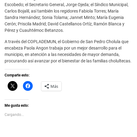
Escobedo; el Secretario General, Jorge Ojeda; el Síndico Municipal,
Carlos Bojalil, así también los regidores Fabiola Torres; María
Sandra Hernández; Sonia Tolama; Jannet Minto; María Eugenia
Cerón; Priscila Madrid; David Castellanos Ortíz, Ramón Blanca y
Pérez y Cuauhtémoc Betanzos.
A través del COPLADEMUN, el Gobierno de San Pedro Cholula que
encabeza Paola Angon trabaja por un mejor desarrollo para el
municipio, en atención a las necesidades de mayor demanda,
procurando así avanzar por el bienestar de las familias cholultecas.
Comparte esto:
C
H
Más
l
a
i
z
c
c
k
l
t
i
Me gusta esto:
o
c
s
p
Cargando...
h
a
a
r
r
a
e
c
o
o
n
m