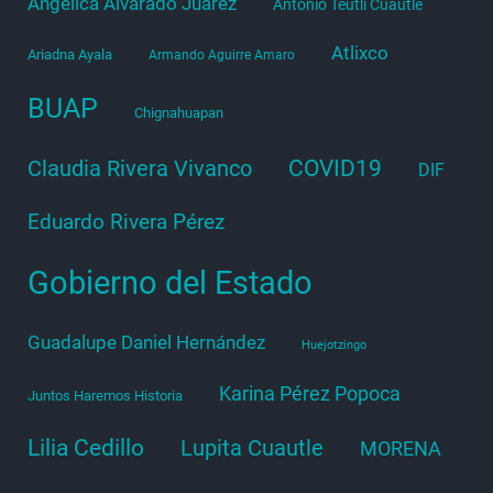
Angélica Alvarado Juárez
Antonio Teutli Cuautle
Atlixco
Ariadna Ayala
Armando Aguirre Amaro
BUAP
Chignahuapan
COVID19
Claudia Rivera Vivanco
DIF
Eduardo Rivera Pérez
Gobierno del Estado
Guadalupe Daniel Hernández
Huejotzingo
Karina Pérez Popoca
Juntos Haremos Historia
Lilia Cedillo
Lupita Cuautle
MORENA