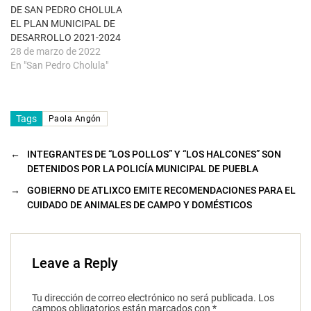
a
DE SAN PEDRO CHOLULA
n
u
EL PLAN MUNICIPAL DE
e
DESARROLLO 2021-2024
v
a
28 de marzo de 2022
)
En "San Pedro Cholula"
Tags
Paola Angón
←
INTEGRANTES DE “LOS POLLOS” Y “LOS HALCONES” SON
DETENIDOS POR LA POLICÍA MUNICIPAL DE PUEBLA
→
GOBIERNO DE ATLIXCO EMITE RECOMENDACIONES PARA EL
CUIDADO DE ANIMALES DE CAMPO Y DOMÉSTICOS
Leave a Reply
Tu dirección de correo electrónico no será publicada.
Los
campos obligatorios están marcados con
*