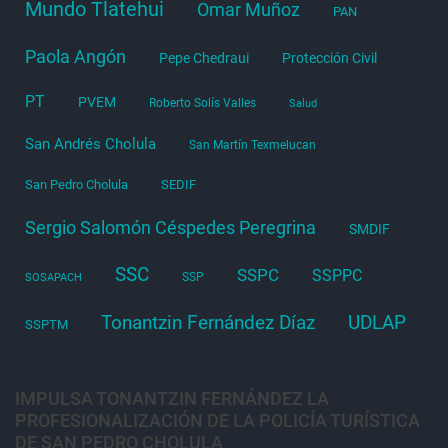
Mundo Tlatehui
Omar Muñoz
PAN
Paola Angón
Pepe Chedraui
Protección Civil
PT
PVEM
Roberto Solís Valles
Salud
San Andrés Cholula
San Martín Texmelucan
San Pedro Cholula
SEDIF
Sergio Salomón Céspedes Peregrina
SMDIF
SSC
SSPC
SSPPC
SSP
SOSAPACH
Tonantzin Fernández Díaz
UDLAP
SSPTM
IMPULSA TONANTZIN FERNÁNDEZ LA
PROFESIONALIZACIÓN DE LA POLICÍA TURÍSTICA
DE SAN PEDRO CHOLULA