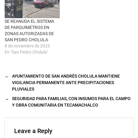
n
t
a
n
a
SE REANUDA EL SISTEMA
n
u
DE PARQUÍMETROS EN
e
ZONAS AUTORIZADAS DE
v
a
SAN PEDRO CHOLULA
)
8 de noviembre de 2025
En "San Pedro Cholula"
←
AYUNTAMIENTO DE SAN ANDRÉS CHOLULA MANTIENE
VIGILANCIA PERMANENTE ANTE PRECIPITACIONES
PLUVIALES
→
SEGURIDAD PARA FAMILIAS, CON INSUMOS PARA EL CAMPO
Y OBRA COMUNITARIA EN TECAMACHALCO
Leave a Reply