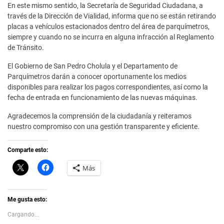
En este mismo sentido, la Secretaría de Seguridad Ciudadana, a
través de la Dirección de Vialidad, informa que no se están retirando
placas a vehículos estacionados dentro del área de parquímetros,
siempre y cuando no se incurra en alguna infracción al Reglamento
de Tránsito.
El Gobierno de San Pedro Cholula y el Departamento de
Parquímetros darán a conocer oportunamente los medios
disponibles para realizar los pagos correspondientes, así como la
fecha de entrada en funcionamiento de las nuevas máquinas.
Agradecemos la comprensión de la ciudadanía y reiteramos
nuestro compromiso con una gestión transparente y eficiente.
Comparte esto:
C
H
Más
l
a
i
z
c
c
k
l
t
i
Me gusta esto:
o
c
s
p
Cargando...
h
a