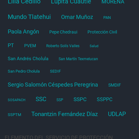
Lilia Cedillo
Lupita Cuautle
MORENA
Mundo Tlatehui
Omar Muñoz
PAN
Paola Angón
Pepe Chedraui
Protección Civil
PT
PVEM
Roberto Solís Valles
Salud
San Andrés Cholula
San Martín Texmelucan
San Pedro Cholula
SEDIF
Sergio Salomón Céspedes Peregrina
SMDIF
SSC
SSPC
SSPPC
SSP
SOSAPACH
Tonantzin Fernández Díaz
UDLAP
SSPTM
ELEMENTO DEL SERVICIO DE PROTECCIÓN