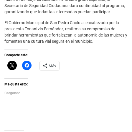
Secretaría de Seguridad Ciudadana dará continuidad al programa,
garantizando que todas las interesadas puedan participar.
El Gobierno Municipal de San Pedro Cholula, encabezado por la
presidenta Tonantzin Fernández, reafirma su compromiso de
brindar herramientas que fortalezcan la autonomía de las mujeres y
fomenten una cultura vial segura en el municipio.
Comparte esto:
C
H
Más
l
a
i
z
c
c
k
l
t
i
Me gusta esto:
o
c
s
p
Cargando...
h
a
a
r
r
a
e
c
o
o
n
m
X
p
(
a
S
r
e
t