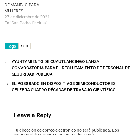
a
DE MANEJO PARA
)
MUJERES
27 de diciembre de 2021
En "San Pedro Cholula"
Tags
SSC
←
AYUNTAMIENTO DE CUAUTLANCINGO LANZA
CONVOCATORIA PARA EL RECLUTAMIENTO DE PERSONAL DE
SEGURIDAD PÚBLICA
→
EL POSGRADO EN DISPOSITIVOS SEMICONDUCTORES
CELEBRA CUATRO DÉCADAS DE TRABAJO CIENTÍFICO
Leave a Reply
Tu dirección de correo electrónico no será publicada.
Los
campos obligatorios están marcados con
*