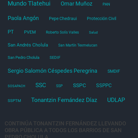
Mundo Tlatehui
Omar Muñoz
PAN
Paola Angón
Pepe Chedraui
Protección Civil
PT
PVEM
Roberto Solís Valles
Salud
San Andrés Cholula
San Martín Texmelucan
San Pedro Cholula
SEDIF
Sergio Salomón Céspedes Peregrina
SMDIF
SSC
SSPC
SSPPC
SSP
SOSAPACH
Tonantzin Fernández Díaz
UDLAP
SSPTM
CONTINÚA TONANTZIN FERNÁNDEZ LLEVANDO
OBRA PÚBLICA A TODOS LOS BARRIOS DE SAN
PEDRO CHOLULA