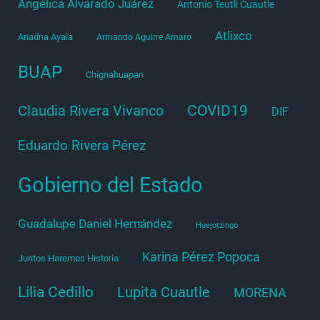
Angélica Alvarado Juárez
Antonio Teutli Cuautle
Atlixco
Ariadna Ayala
Armando Aguirre Amaro
BUAP
Chignahuapan
COVID19
Claudia Rivera Vivanco
DIF
Eduardo Rivera Pérez
Gobierno del Estado
Guadalupe Daniel Hernández
Huejotzingo
Karina Pérez Popoca
Juntos Haremos Historia
Lilia Cedillo
Lupita Cuautle
MORENA