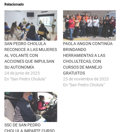
a
i
Relacionado
b
r
r
e
e
n
e
F
n
a
u
c
n
e
a
b
v
o
e
o
n
k
SAN PEDRO CHOLULA
PAOLA ANGON CONTINÚA
t
(
RECONOCE A LAS MUJERES
BRINDANDO
a
S
n
e
AL VOLANTE CON
HERRAMIENTAS A LAS
a
a
ACCIONES QUE IMPULSAN
CHOLULTECAS, CON
n
b
u
r
SU AUTONOMÍA
CURSOS DE MANEJO
e
e
24 de junio de 2025
GRATUITOS
v
e
a
n
En "San Pedro Cholula"
25 de noviembre de 2023
)
u
En "San Pedro Cholula"
n
a
v
e
n
t
a
n
a
n
u
SSC DE SAN PEDRO
e
CHOLULA IMPARTE CURSO
v