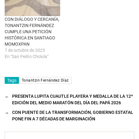
n
t
a
n
a
CON DIÁLOGO Y CERCANÍA,
n
u
TONANTZIN FERNÁNDEZ
e
CUMPLE UNA PETICIÓN
v
a
HISTÓRICA EN SANTIAGO
)
MOMOXPAN
7 de octubre de 2025
En "San Pedro Cholula"
Tags
Tonantzin Fernández Díaz
←
PRESENTA LUPITA CUAUTLE PLAYERA Y MEDALLA DE LA 12ª
EDICIÓN DEL MEDIO MARATÓN DEL DÍA DEL PAPÁ 2026
→
CON PUENTE DE LA TRANSFORMACIÓN, GOBIERNO ESTATAL
PONE FIN A 7 DÉCADAS DE MARGINACIÓN