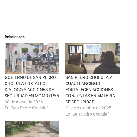
r
a
e
c
o
o
n
m
X
p
(
a
S
r
e
t
a
i
Relacionado
b
r
r
e
e
n
e
F
n
a
u
c
n
e
a
b
v
o
e
o
n
k
GOBIERNO DE SAN PEDRO
SAN PEDRO CHOLULA Y
t
(
CHOLULA FORTALECE
CUAUTLANCINGO
a
S
n
e
DIÁLOGO Y ACCIONES DE
FORTALECEN ACCIONES
a
a
SEGURIDAD EN MOMOXPAN
CONJUNTAS EN MATERIA
n
b
u
r
30 de mayo de 2026
DE SEGURIDAD
e
e
En "San Pedro Cholula"
11 de diciembre de 2025
v
e
a
n
En "San Pedro Cholula"
)
u
n
a
v
e