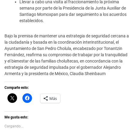
Llevar a cabo una visita al fraccionamiento la próxima
semana por parte de la Presidencia de la Junta Auxiliar de
Santiago Momoxpan para dar seguimiento a los acuerdos
establecidos.
Bajo la premisa de mantener una estrategia de seguridad cercana a
la ciudadanía y basada en la coordinación interinstitucional, el
Ayuntamiento de San Pedro Cholula, encabezado por Tonantzin
Fernández, reafirma su compromiso de trabajar por la tranquilidad
y el bienestar de las familias cholultecas, en concordancia con la
estrategia de seguridad impulsada por el gobernador Alejandro
Armenta y la presidenta de México, Claudia Sheinbaum
Comparte esto:
C
H
Más
l
a
i
z
c
c
k
l
t
i
Me gusta esto:
o
c
s
p
Cargando...
h
a
a
r