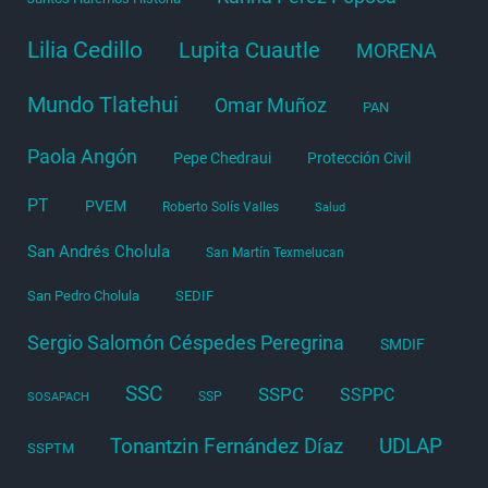
Lilia Cedillo
Lupita Cuautle
MORENA
Mundo Tlatehui
Omar Muñoz
PAN
Paola Angón
Pepe Chedraui
Protección Civil
PT
PVEM
Roberto Solís Valles
Salud
San Andrés Cholula
San Martín Texmelucan
San Pedro Cholula
SEDIF
Sergio Salomón Céspedes Peregrina
SMDIF
SSC
SSPC
SSPPC
SSP
SOSAPACH
Tonantzin Fernández Díaz
UDLAP
SSPTM