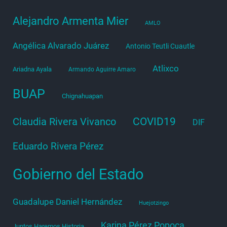
Alejandro Armenta Mier
AMLO
Angélica Alvarado Juárez
Antonio Teutli Cuautle
Atlixco
Ariadna Ayala
Armando Aguirre Amaro
BUAP
Chignahuapan
COVID19
Claudia Rivera Vivanco
DIF
Eduardo Rivera Pérez
Gobierno del Estado
Guadalupe Daniel Hernández
Huejotzingo
Karina Pérez Popoca
Juntos Haremos Historia