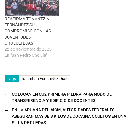
a
n
a
n
u
REAFIRMA TONANTZIN
e
FERNÁNDEZ SU
v
a
COMPROMISO CON LAS
)
JUVENTUDES
CHOLULTECAS
22 de noviembre de 2025
En "San Pedro Cholula"
Tags
Tonantzin Fernández Díaz
←
COLOCAN EN CU2 PRIMERA PIEDRA PARA NODO DE
TRANSFERENCIA Y EDIFICIO DE DOCENTES
→
EN LA ADUANA DEL AICM, AUTORIDADES FEDERALES
ASEGURAN MÁS DE 8 KILOS DE COCAÍNA OCULTOS EN UNA
SILLA DE RUEDAS