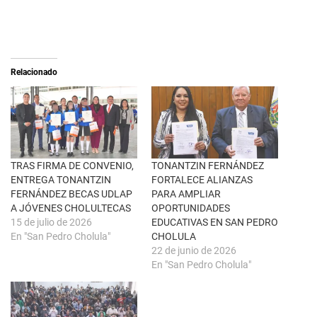
e
c
o
o
n
m
X
p
(
a
S
r
e
t
a
i
Relacionado
b
r
r
e
e
n
e
F
n
a
u
c
n
e
a
b
v
o
e
o
n
k
TRAS FIRMA DE CONVENIO,
TONANTZIN FERNÁNDEZ
t
(
ENTREGA TONANTZIN
FORTALECE ALIANZAS
a
S
n
e
FERNÁNDEZ BECAS UDLAP
PARA AMPLIAR
a
a
A JÓVENES CHOLULTECAS
OPORTUNIDADES
n
b
u
r
15 de julio de 2026
EDUCATIVAS EN SAN PEDRO
e
e
En "San Pedro Cholula"
CHOLULA
v
e
a
n
22 de junio de 2026
)
u
En "San Pedro Cholula"
n
a
v
e
n
t