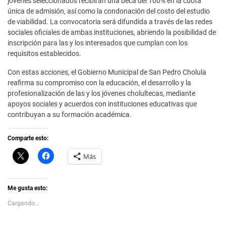
jóvenes seleccionados recibirán una beca del 100% en la cuota
única de admisión, así como la condonación del costo del estudio
de viabilidad. La convocatoria será difundida a través de las redes
sociales oficiales de ambas instituciones, abriendo la posibilidad de
inscripción para las y los interesados que cumplan con los
requisitos establecidos.
Con estas acciones, el Gobierno Municipal de San Pedro Cholula
reafirma su compromiso con la educación, el desarrollo y la
profesionalización de las y los jóvenes cholultecas, mediante
apoyos sociales y acuerdos con instituciones educativas que
contribuyan a su formación académica.
Comparte esto:
C
H
Más
l
a
i
z
c
c
k
l
t
i
Me gusta esto:
o
c
s
p
Cargando...
h
a
a
r
r
a