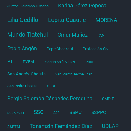
Karina Pérez Popoca
Juntos Haremos Historia
Lilia Cedillo
Lupita Cuautle
MORENA
Mundo Tlatehui
Omar Muñoz
PAN
Paola Angón
Pepe Chedraui
Protección Civil
PT
PVEM
Roberto Solís Valles
Salud
San Andrés Cholula
San Martín Texmelucan
San Pedro Cholula
SEDIF
Sergio Salomón Céspedes Peregrina
SMDIF
SSC
SSPC
SSPPC
SSP
SOSAPACH
Tonantzin Fernández Díaz
UDLAP
SSPTM