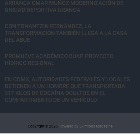
ARRANCA OMAR MUÑOZ MODERNIZACIÓN DE
UNIDAD DEPORTIVA URANGA
CON TONANTZIN FERNÁNDEZ, LA
TRANSFORMACIÓN TAMBIÉN LLEGA A LA CASA
DEL ABUE
PROMUEVE ACADÉMICO BUAP PROYECTO
HÍDRICO REGIONAL
EN CDMX, AUTORIDADES FEDERALES Y LOCALES
DETIENEN A UN HOMBRE QUE TRANSPORTABA
217 KILOS DE COCAÍNA OCULTOS EN EL
COMPARTIMENTO DE UN VEHÍCULO
Copyright © 2026.
Powered by
Eximious Magazine