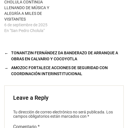
CHOLULA CONTINÚA
n
u
LLENANDO DE MÚSICA Y
e
ALEGRÍA A MILES DE
v
a
VISITANTES
)
6 de septiembre de 2025
En "San Pedro Cholula"
←
TONANTZIN FERNÁNDEZ DA BANDERAZO DE ARRANQUE A
OBRAS EN CALVARIO Y COCOYOTLA
→
AMOZOC FORTALECE ACCIONES DE SEGURIDAD CON
COORDINACIÓN INTERINSTITUCIONAL
Leave a Reply
Tu dirección de correo electrónico no será publicada.
Los
campos obligatorios están marcados con
*
Comentario
*