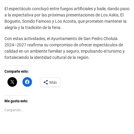
El espectáculo concluyó entre fuegos artificiales y baile, dando paso
a la expectativa por las próximas presentaciones de Los Askis, El
Bogueto, Sonido Famoso y Los Acosta, que prometen mantener la
alegría y la tradición de la feria.
Con estas actividades, el Ayuntamiento de San Pedro Cholula
2024–2027 reafirma su compromiso de ofrecer espectáculos de
calidad en un ambiente familiar y seguro, impulsando el turismo y
fortaleciendo la identidad cultural de la región.
Comparte esto:
C
H
Más
l
a
i
z
c
c
k
l
t
i
Me gusta esto:
o
c
s
p
Cargando...
h
a
a
r
r
a
e
c
o
o
n
m