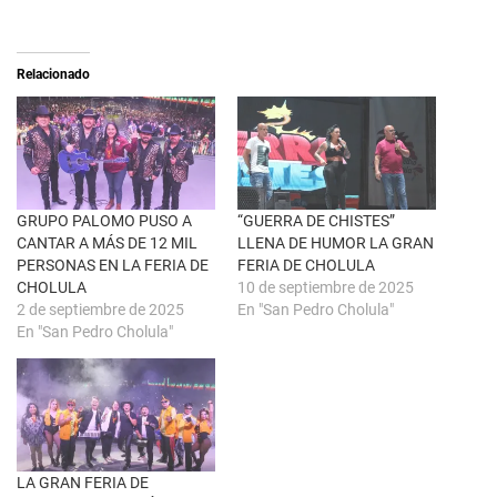
X
p
(
a
S
r
e
t
a
i
Relacionado
b
r
r
e
e
n
e
F
n
a
u
c
n
e
a
b
v
o
e
o
n
k
GRUPO PALOMO PUSO A
“GUERRA DE CHISTES”
t
(
CANTAR A MÁS DE 12 MIL
LLENA DE HUMOR LA GRAN
a
S
n
e
PERSONAS EN LA FERIA DE
FERIA DE CHOLULA
a
a
CHOLULA
10 de septiembre de 2025
n
b
u
r
2 de septiembre de 2025
En "San Pedro Cholula"
e
e
En "San Pedro Cholula"
v
e
a
n
)
u
n
a
v
e
n
t
a
n
LA GRAN FERIA DE
a