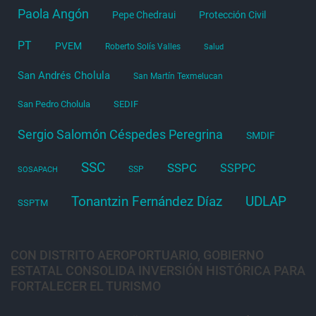
Paola Angón
Pepe Chedraui
Protección Civil
PT
PVEM
Roberto Solís Valles
Salud
San Andrés Cholula
San Martín Texmelucan
San Pedro Cholula
SEDIF
Sergio Salomón Céspedes Peregrina
SMDIF
SSC
SSPC
SSPPC
SSP
SOSAPACH
Tonantzin Fernández Díaz
UDLAP
SSPTM
CON DISTRITO AEROPORTUARIO, GOBIERNO
ESTATAL CONSOLIDA INVERSIÓN HISTÓRICA PARA
FORTALECER EL TURISMO