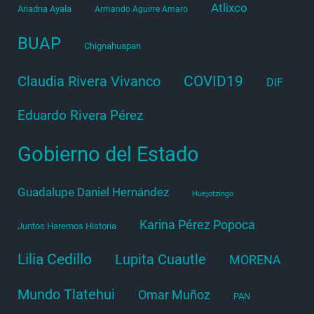
Atlixco
Ariadna Ayala
Armando Aguirre Amaro
BUAP
Chignahuapan
COVID19
Claudia Rivera Vivanco
DIF
Eduardo Rivera Pérez
Gobierno del Estado
Guadalupe Daniel Hernández
Huejotzingo
Karina Pérez Popoca
Juntos Haremos Historia
Lilia Cedillo
Lupita Cuautle
MORENA
Mundo Tlatehui
Omar Muñoz
PAN