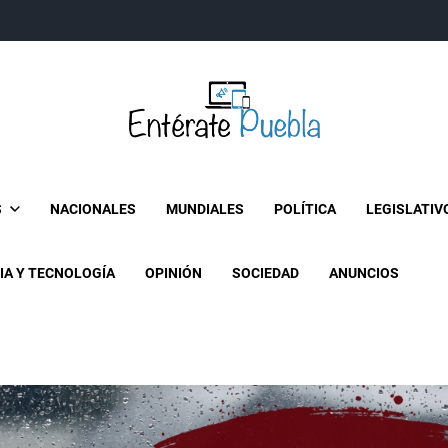
Entérate Puebla
Más que buenas noticias… Un enfoque a la verdader
S
NACIONALES
MUNDIALES
POLÍTICA
LEGISLATIV
IA Y TECNOLOGÍA
OPINIÓN
SOCIEDAD
ANUNCIOS