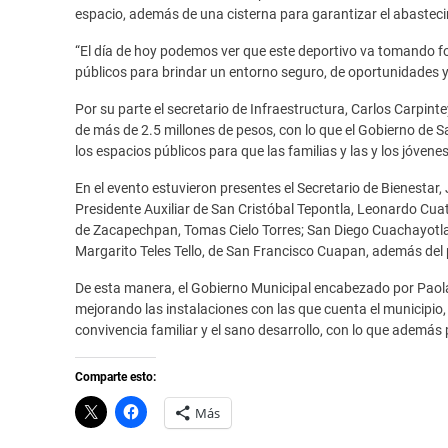
espacio, además de una cisterna para garantizar el abastec
“El día de hoy podemos ver que este deportivo va tomando 
públicos para brindar un entorno seguro, de oportunidades y
Por su parte el secretario de Infraestructura, Carlos Carpint
de más de 2.5 millones de pesos, con lo que el Gobierno d
los espacios públicos para que las familias y las y los jóvene
En el evento estuvieron presentes el Secretario de Bienestar, 
Presidente Auxiliar de San Cristóbal Tepontla, Leonardo Cua
de Zacapechpan, Tomas Cielo Torres; San Diego Cuachayotla, 
Margarito Teles Tello, de San Francisco Cuapan, además del 
De esta manera, el Gobierno Municipal encabezado por Paola
mejorando las instalaciones con las que cuenta el municipio,
convivencia familiar y el sano desarrollo, con lo que además p
Comparte esto:
C
H
Más
l
a
i
z
c
c