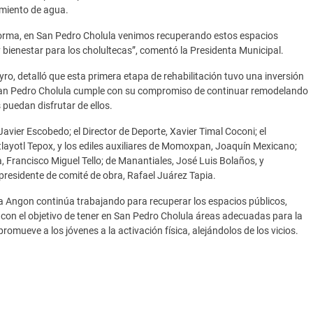
imiento de agua.
forma, en San Pedro Cholula venimos recuperando estos espacios
 bienestar para los cholultecas”, comentó la Presidenta Municipal.
eyro, detalló que esta primera etapa de rehabilitación tuvo una inversión
e San Pedro Cholula cumple con su compromiso de continuar remodelando
s puedan disfrutar de ellos.
Javier Escobedo; el Director de Deporte, Xavier Timal Coconi; el
tlayotl Tepox, y los ediles auxiliares de Momoxpan, Joaquín Mexicano;
Francisco Miguel Tello; de Manantiales, José Luis Bolaños, y
presidente de comité de obra, Rafael Juárez Tapia.
 Angon continúa trabajando para recuperar los espacios públicos,
 con el objetivo de tener en San Pedro Cholula áreas adecuadas para la
romueve a los jóvenes a la activación física, alejándolos de los vicios.