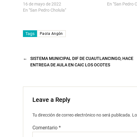
a
n
16 de mayo de 2022
En "San Pedro C
)
u
n
En "San Pedro Cholula"
a
v
e
n
t
Tags
a
Paola Angón
n
a
n
u
e
v
←
SISTEMA MUNICIPAL DIF DE CUAUTLANCINGO, HACE
a
ENTREGA DE AULA EN CAIC LOS OCOTES
)
Leave a Reply
Tu dirección de correo electrónico no será publicada.
Lo
Comentario
*