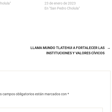
holula"
23 de enero de 2023
En "San Pedro Cholula"
LLAMA MUNDO TLATEHUI A FORTALECER LAS
→
INSTITUCIONES Y VALORES CÍVICOS
s campos obligatorios están marcados con
*