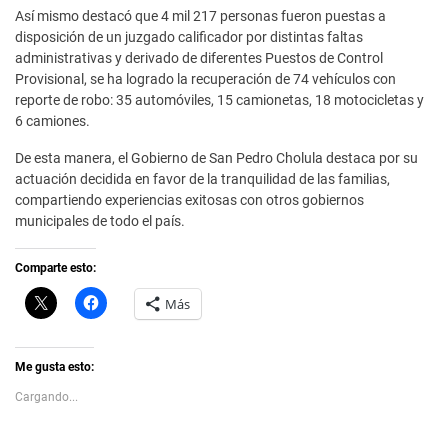
Así mismo destacó que 4 mil 217 personas fueron puestas a
disposición de un juzgado calificador por distintas faltas
administrativas y derivado de diferentes Puestos de Control
Provisional, se ha logrado la recuperación de 74 vehículos con
reporte de robo: 35 automóviles, 15 camionetas, 18 motocicletas y
6 camiones.
De esta manera, el Gobierno de San Pedro Cholula destaca por su
actuación decidida en favor de la tranquilidad de las familias,
compartiendo experiencias exitosas con otros gobiernos
municipales de todo el país.
Comparte esto:
C
H
Más
l
a
i
z
c
c
k
l
t
i
Me gusta esto:
o
c
s
p
Cargando...
h
a
a
r
r
a
e
c