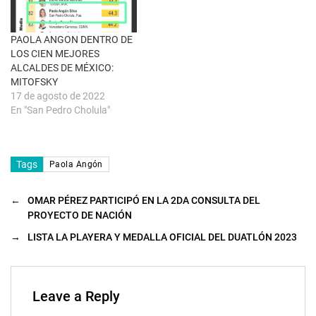
a
n
a
n
u
PAOLA ANGON DENTRO DE
e
LOS CIEN MEJORES
v
a
ALCALDES DE MÉXICO:
)
MITOFSKY
17 de agosto de 2022
En "San Pedro Cholula"
Tags
Paola Angón
←
OMAR PÉREZ PARTICIPÓ EN LA 2DA CONSULTA DEL
PROYECTO DE NACIÓN
→
LISTA LA PLAYERA Y MEDALLA OFICIAL DEL DUATLÓN 2023
Leave a Reply