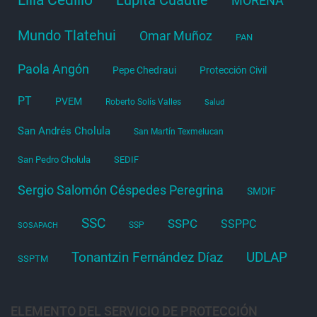
MORENA
Mundo Tlatehui
Omar Muñoz
PAN
Paola Angón
Pepe Chedraui
Protección Civil
PT
PVEM
Roberto Solís Valles
Salud
San Andrés Cholula
San Martín Texmelucan
San Pedro Cholula
SEDIF
Sergio Salomón Céspedes Peregrina
SMDIF
SSC
SSPC
SSPPC
SSP
SOSAPACH
Tonantzin Fernández Díaz
UDLAP
SSPTM
ELEMENTO DEL SERVICIO DE PROTECCIÓN