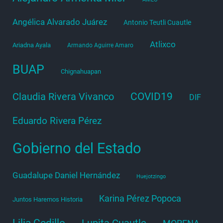
Angélica Alvarado Juárez
Antonio Teutli Cuautle
Atlixco
Ariadna Ayala
Armando Aguirre Amaro
BUAP
Chignahuapan
COVID19
Claudia Rivera Vivanco
DIF
Eduardo Rivera Pérez
Gobierno del Estado
Guadalupe Daniel Hernández
Huejotzingo
Karina Pérez Popoca
Juntos Haremos Historia
Lilia Cedillo
Lupita Cuautle