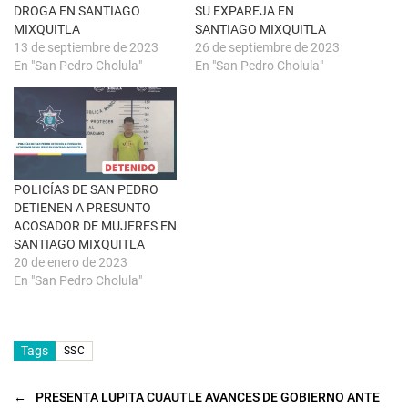
a
a
DROGA EN SANTIAGO
SU EXPAREJA EN
n
b
u
r
MIXQUITLA
SANTIAGO MIXQUITLA
e
e
13 de septiembre de 2023
26 de septiembre de 2023
v
e
a
n
En "San Pedro Cholula"
En "San Pedro Cholula"
)
u
n
a
v
e
n
t
a
n
a
POLICÍAS DE SAN PEDRO
n
u
DETIENEN A PRESUNTO
e
ACOSADOR DE MUJERES EN
v
a
SANTIAGO MIXQUITLA
)
20 de enero de 2023
En "San Pedro Cholula"
Tags
SSC
←
PRESENTA LUPITA CUAUTLE AVANCES DE GOBIERNO ANTE