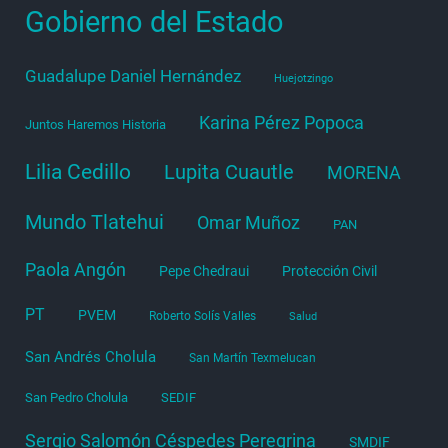
Gobierno del Estado
Guadalupe Daniel Hernández
Huejotzingo
Karina Pérez Popoca
Juntos Haremos Historia
Lilia Cedillo
Lupita Cuautle
MORENA
Mundo Tlatehui
Omar Muñoz
PAN
Paola Angón
Pepe Chedraui
Protección Civil
PT
PVEM
Roberto Solís Valles
Salud
San Andrés Cholula
San Martín Texmelucan
San Pedro Cholula
SEDIF
Sergio Salomón Céspedes Peregrina
SMDIF