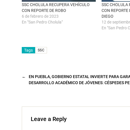
n
e
SSC CHOLULA RECUPERA VEHÍCULO
SSC CHOLULA 
a
a
CON REPORTE DE ROBO
CON REPORTE 
n
b
u
r
6 de febrero de 2023
DIEGO
e
e
En "San Pedro Cholula"
12 de septiemb
v
e
a
n
En "San Pedro C
)
u
n
a
v
e
n
Tags
SSC
t
a
n
a
n
u
e
←
EN PUEBLA, GOBIERNO ESTATAL INVIERTE PARA GAR
v
a
DESARROLLO ACADÉMICO DE JÓVENES: CÉSPEDES P
)
Leave a Reply