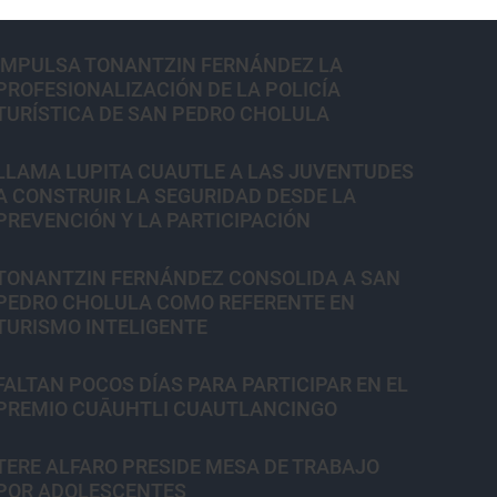
IMPULSA TONANTZIN FERNÁNDEZ LA
PROFESIONALIZACIÓN DE LA POLICÍA
TURÍSTICA DE SAN PEDRO CHOLULA
LLAMA LUPITA CUAUTLE A LAS JUVENTUDES
A CONSTRUIR LA SEGURIDAD DESDE LA
PREVENCIÓN Y LA PARTICIPACIÓN
TONANTZIN FERNÁNDEZ CONSOLIDA A SAN
PEDRO CHOLULA COMO REFERENTE EN
TURISMO INTELIGENTE
FALTAN POCOS DÍAS PARA PARTICIPAR EN EL
PREMIO CUĀUHTLI CUAUTLANCINGO
TERE ALFARO PRESIDE MESA DE TRABAJO
POR ADOLESCENTES