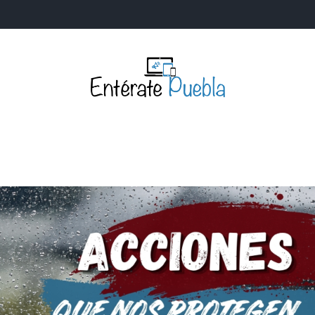
Entérate Puebla
Más que buenas noticias… Un enfoque a la verdader
S
NACIONALES
MUNDIALES
POLÍTICA
LEGISLATIV
IA Y TECNOLOGÍA
OPINIÓN
SOCIEDAD
ANUNCIOS