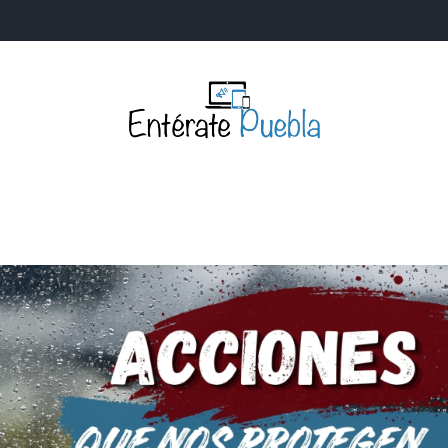
Entérate Puebla
Más que buenas noticias… Un enfoque a la verdader
S
NACIONALES
MUNDIALES
POLÍTICA
LEGISLATIV
IA Y TECNOLOGÍA
OPINIÓN
SOCIEDAD
ANUNCIOS