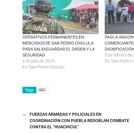
n
a
u
c
n
e
a
b
v
o
e
o
n
k
t
(
a
S
n
e
OPERATIVOS PERMANENTES EN
PAOLA ANGON
a
a
MERCADOS DE SAN PEDRO CHOLULA
COMERCIANTE
n
b
u
r
PARA SALVAGUARDAR EL ORDEN Y LA
DIGNIFICACIÓN
e
e
SEGURIDAD
8 de febrero de
v
e
a
n
9 de julio de 2025
En "San Pedro C
)
u
n
En "San Pedro Cholula"
a
v
e
n
t
Tags
a
SSC
n
a
n
u
e
v
←
FUERZAS ARMADAS Y POLICIALES EN
a
COORDINACIÓN CON PUEBLA REDOBLAN COMBATE
)
CONTRA EL “HUACHICOL”