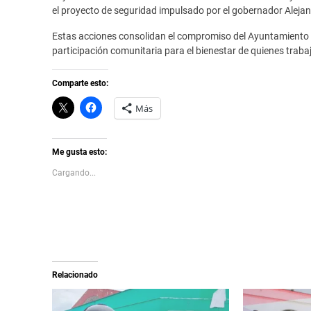
el proyecto de seguridad impulsado por el gobernador Aleja
Estas acciones consolidan el compromiso del Ayuntamiento d
participación comunitaria para el bienestar de quienes traba
Comparte esto:
C
H
Más
l
a
i
z
c
c
k
l
t
i
Me gusta esto:
o
c
s
p
Cargando...
h
a
a
r
r
a
e
c
o
o
n
m
X
p
(
a
S
r
e
t
a
i
Relacionado
b
r
r
e
e
n
e
F