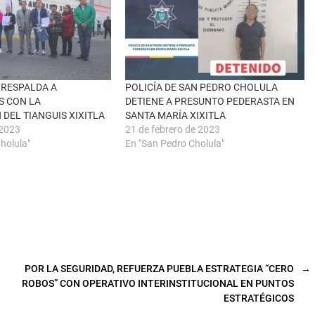
 RESPALDA A
POLICÍA DE SAN PEDRO CHOLULA
S CON LA
DETIENE A PRESUNTO PEDERASTA EN
 DEL TIANGUIS XIXITLA
SANTA MARÍA XIXITLA
 2023
21 de febrero de 2023
holula"
En "San Pedro Cholula"
POR LA SEGURIDAD, REFUERZA PUEBLA ESTRATEGIA “CERO
→
ROBOS” CON OPERATIVO INTERINSTITUCIONAL EN PUNTOS
ESTRATÉGICOS