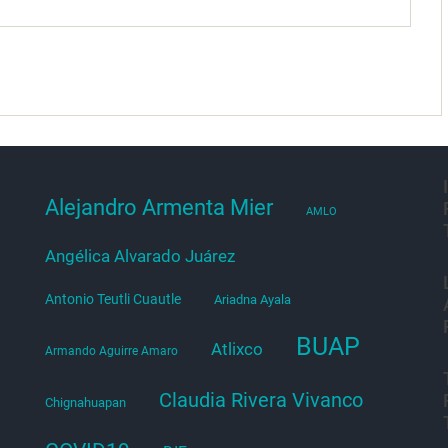
Alejandro Armenta Mier
AMLO
Angélica Alvarado Juárez
Antonio Teutli Cuautle
Ariadna Ayala
BUAP
Atlixco
Armando Aguirre Amaro
Claudia Rivera Vivanco
Chignahuapan