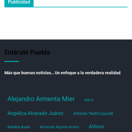
Publicidad
Entérate Puebla
Más que buenas noticias… Un enfoque a la verdadera realidad
Alejandro Armenta Mier
AMLO
Angélica Alvarado Juárez
Antonio Teutli Cuautle
Atlixco
Ariadna Ayala
Armando Aguirre Amaro