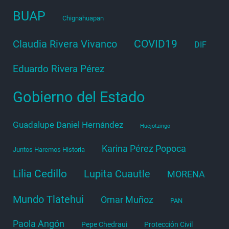
BUAP
Chignahuapan
COVID19
Claudia Rivera Vivanco
DIF
Eduardo Rivera Pérez
Gobierno del Estado
Guadalupe Daniel Hernández
Huejotzingo
Karina Pérez Popoca
Juntos Haremos Historia
Lilia Cedillo
Lupita Cuautle
MORENA
Mundo Tlatehui
Omar Muñoz
PAN
Paola Angón
Pepe Chedraui
Protección Civil