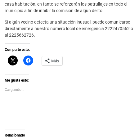
casa habitación, en tanto se reforzarán los patrullajes en todo el
municipio a fin de inhibir la comisión de algún delito.
Si algún vecino detecta una situación inusual, puede comunicarse
directamente a nuestro número local de emergencia 2222470562 o
al 2225662726.
Comparte esto:
C
H
Más
l
a
i
z
c
c
k
l
t
i
Me gusta esto:
o
c
s
p
Cargando...
h
a
a
r
r
a
e
c
o
o
n
m
X
p
(
a
S
r
e
t
a
i
Relacionado
b
r