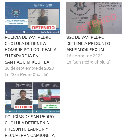
r
e
e
n
e
F
n
a
u
c
n
e
a
b
v
o
e
o
n
k
POLICÍA DE SAN PEDRO
SSC DE SAN PEDRO
t
(
CHOLULA DETIENE A
DETIENE A PRESUNTO
a
S
n
e
HOMBRE POR GOLPEAR A
ABUSADOR SEXUAL
a
a
SU EXPAREJA EN
16 de abril de 2022
n
b
u
r
SANTIAGO MIXQUITLA
En "San Pedro Cholula"
e
e
26 de septiembre de 2023
v
e
a
n
En "San Pedro Cholula"
)
u
n
a
v
e
n
t
a
n
a
POLICÍAS DE SAN PEDRO
n
u
CHOLULA DETIENEN A
e
PRESUNTO LADRÓN Y
v
a
RECUPERAN CAMIONETA
)