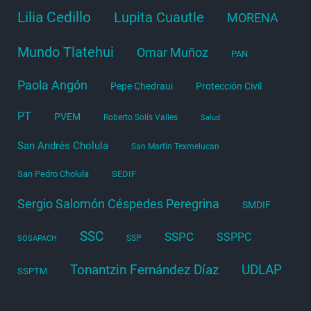
Lilia Cedillo
Lupita Cuautle
MORENA
Mundo Tlatehui
Omar Muñoz
PAN
Paola Angón
Pepe Chedraui
Protección Civil
PT
PVEM
Roberto Solís Valles
Salud
San Andrés Cholula
San Martín Texmelucan
San Pedro Cholula
SEDIF
Sergio Salomón Céspedes Peregrina
SMDIF
SSC
SSPC
SSPPC
SSP
SOSAPACH
Tonantzin Fernández Díaz
UDLAP
SSPTM