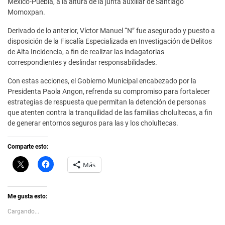
México-Puebla, a la altura de la junta auxiliar de Santiago
Momoxpan.
Derivado de lo anterior, Víctor Manuel “N” fue asegurado y puesto a
disposición de la Fiscalía Especializada en Investigación de Delitos
de Alta Incidencia, a fin de realizar las indagatorias
correspondientes y deslindar responsabilidades.
Con estas acciones, el Gobierno Municipal encabezado por la
Presidenta Paola Angon, refrenda su compromiso para fortalecer
estrategias de respuesta que permitan la detención de personas
que atenten contra la tranquilidad de las familias cholultecas, a fin
de generar entornos seguros para las y los cholultecas.
Comparte esto:
C
H
Más
l
a
i
z
c
c
k
l
t
i
Me gusta esto:
o
c
s
p
Cargando...
h
a
a
r