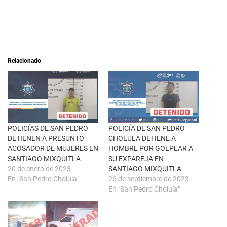
r
a
e
c
o
o
n
m
X
p
(
a
S
r
e
t
a
i
Relacionado
b
r
r
e
e
n
e
F
n
a
u
c
n
e
a
b
v
o
e
o
n
k
POLICÍAS DE SAN PEDRO
POLICÍA DE SAN PEDRO
t
(
DETIENEN A PRESUNTO
CHOLULA DETIENE A
a
S
n
e
ACOSADOR DE MUJERES EN
HOMBRE POR GOLPEAR A
a
a
SANTIAGO MIXQUITLA
SU EXPAREJA EN
n
b
u
r
20 de enero de 2023
SANTIAGO MIXQUITLA
e
e
En "San Pedro Cholula"
26 de septiembre de 2023
v
e
a
n
En "San Pedro Cholula"
)
u
n
a
v
e