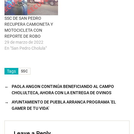
n
t
a
n
a
SSC DE SAN PEDRO
n
u
RECUPERA CAMIONETA Y
e
MOTOCICLETA CON
v
a
REPORTE DE ROBO
)
29 de marzo de 2022
En "San Pedro Cholula"
Tags
SSC
←
PAOLA ANGON CONTINÚA BENEFICIANDO AL CAMPO
CHOLULTECA, AHORA CON LA ENTREGA DE OVINOS
→
AYUNTAMIENTO DE PUEBLA ARRANCA PROGRAMA ‘EL
GAMER DE TU VIDA’
Leave a Reply