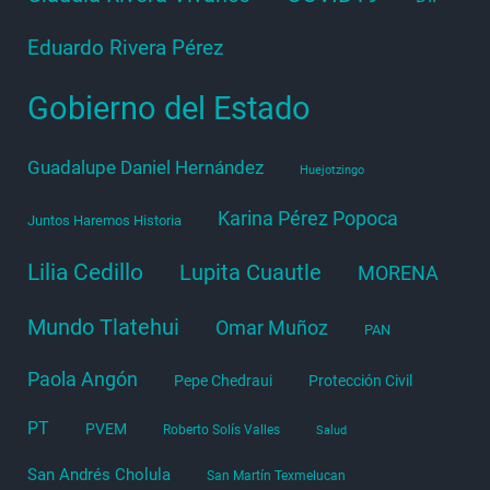
Eduardo Rivera Pérez
Gobierno del Estado
Guadalupe Daniel Hernández
Huejotzingo
Karina Pérez Popoca
Juntos Haremos Historia
Lilia Cedillo
Lupita Cuautle
MORENA
Mundo Tlatehui
Omar Muñoz
PAN
Paola Angón
Pepe Chedraui
Protección Civil
PT
PVEM
Roberto Solís Valles
Salud
San Andrés Cholula
San Martín Texmelucan