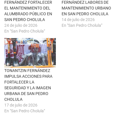
t
(
FERNÁNDEZ FORTALECER
FERNÁNDEZ LABORES DE
a
S
n
e
EL MANTENIMIENTO DEL
MANTENIMIENTO URBANO
a
a
ALUMBRADO PÚBLICO EN
EN SAN PEDRO CHOLULA
n
b
u
r
SAN PEDRO CHOLULA
14 de julio de 2026
e
e
24 de julio de 2026
En "San Pedro Cholula"
v
e
a
n
En "San Pedro Cholula"
)
u
n
a
v
e
n
t
a
n
a
TONANTZIN FERNÁNDEZ
n
u
IMPULSA ACCIONES PARA
e
FORTALECER LA
v
a
SEGURIDAD Y LA IMAGEN
)
URBANA DE SAN PEDRO
CHOLULA
17 de julio de 2026
En "San Pedro Cholula"