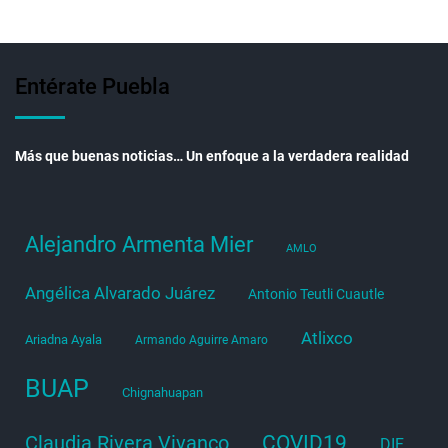
Entérate Puebla
Más que buenas noticias… Un enfoque a la verdadera realidad
Alejandro Armenta Mier
AMLO
Angélica Alvarado Juárez
Antonio Teutli Cuautle
Atlixco
Ariadna Ayala
Armando Aguirre Amaro
BUAP
Chignahuapan
COVID19
Claudia Rivera Vivanco
DIF