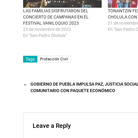
t
(
a
S
n
e
LAS FAMILIAS DISFRUTARON DEL
TONANTZIN FE
a
a
CONCIERTO DE CAMPANAS EN EL
CHOLULA CON 
n
b
u
r
FESTIVAL VANILOQUIO 2023
21 de noviembr
e
e
25 de noviembre de 2023
En "San Pedro C
v
e
a
n
En "San Pedro Cholula"
)
u
n
a
v
e
n
Tags
Protección Civil
t
a
n
a
n
u
←
GOBIERNO DE PUEBLA IMPULSA PAZ, JUSTICIA SOCIA
e
v
COMUNITARIO CON PAQUETE ECONÓMICO
a
)
Leave a Reply