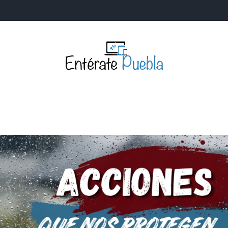
Entérate Puebla
Más que buenas noticias… Un enfoque a la verdader
S
NACIONALES
MUNDIALES
POLÍTICA
LEGISLATIV
IA Y TECNOLOGÍA
OPINIÓN
SOCIEDAD
ANUNCIOS