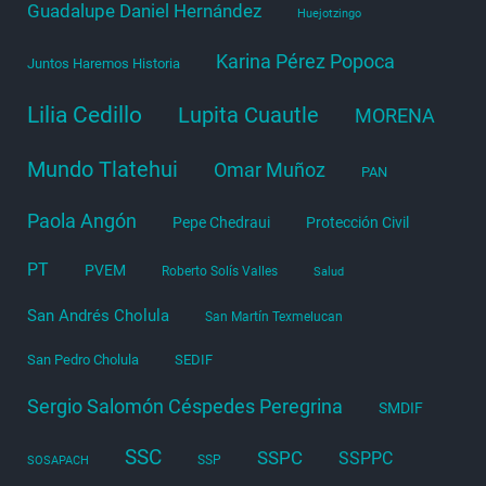
Guadalupe Daniel Hernández
Huejotzingo
Karina Pérez Popoca
Juntos Haremos Historia
Lilia Cedillo
Lupita Cuautle
MORENA
Mundo Tlatehui
Omar Muñoz
PAN
Paola Angón
Pepe Chedraui
Protección Civil
PT
PVEM
Roberto Solís Valles
Salud
San Andrés Cholula
San Martín Texmelucan
San Pedro Cholula
SEDIF
Sergio Salomón Céspedes Peregrina
SMDIF
SSC
SSPC
SSPPC
SSP
SOSAPACH