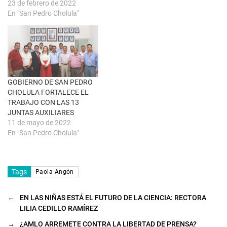
23 de febrero de 2022
v
e
a
n
En "San Pedro Cholula"
)
u
n
a
v
e
n
t
a
n
a
GOBIERNO DE SAN PEDRO
n
u
CHOLULA FORTALECE EL
e
TRABAJO CON LAS 13
v
a
JUNTAS AUXILIARES
)
11 de mayo de 2022
En "San Pedro Cholula"
Tags
Paola Angón
←
EN LAS NIÑAS ESTÁ EL FUTURO DE LA CIENCIA: RECTORA
LILIA CEDILLO RAMÍREZ
→
¿AMLO ARREMETE CONTRA LA LIBERTAD DE PRENSA?