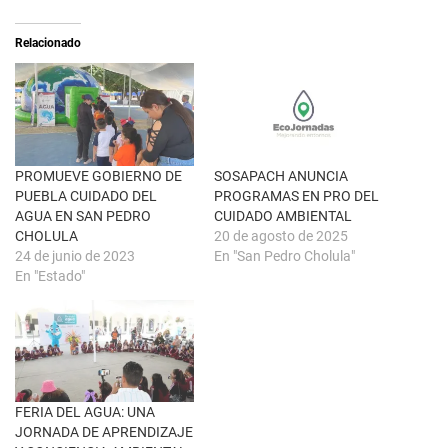
S
r
e
t
a
i
Relacionado
b
r
r
e
e
n
e
F
n
a
u
c
n
e
a
b
v
o
e
o
n
k
PROMUEVE GOBIERNO DE
SOSAPACH ANUNCIA
t
(
PUEBLA CUIDADO DEL
PROGRAMAS EN PRO DEL
a
S
n
e
AGUA EN SAN PEDRO
CUIDADO AMBIENTAL
a
a
CHOLULA
20 de agosto de 2025
n
b
u
r
24 de junio de 2023
En "San Pedro Cholula"
e
e
En "Estado"
v
e
a
n
)
u
n
a
v
e
n
t
a
n
FERIA DEL AGUA: UNA
a
JORNADA DE APRENDIZAJE
n