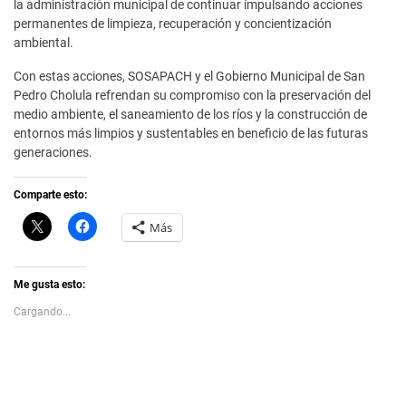
la administración municipal de continuar impulsando acciones
permanentes de limpieza, recuperación y concientización
ambiental.
Con estas acciones, SOSAPACH y el Gobierno Municipal de San
Pedro Cholula refrendan su compromiso con la preservación del
medio ambiente, el saneamiento de los ríos y la construcción de
entornos más limpios y sustentables en beneficio de las futuras
generaciones.
Comparte esto:
C
H
Más
l
a
i
z
c
c
k
l
t
i
Me gusta esto:
o
c
s
p
Cargando...
h
a
a
r
r
a
e
c
o
o
n
m
X
p
(
a