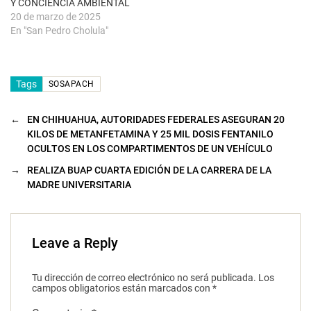
u
Y CONCIENCIA AMBIENTAL
e
20 de marzo de 2025
v
a
En "San Pedro Cholula"
)
Tags
SOSAPACH
←
EN CHIHUAHUA, AUTORIDADES FEDERALES ASEGURAN 20
KILOS DE METANFETAMINA Y 25 MIL DOSIS FENTANILO
OCULTOS EN LOS COMPARTIMENTOS DE UN VEHÍCULO
→
REALIZA BUAP CUARTA EDICIÓN DE LA CARRERA DE LA
MADRE UNIVERSITARIA
Leave a Reply
Tu dirección de correo electrónico no será publicada.
Los
campos obligatorios están marcados con
*