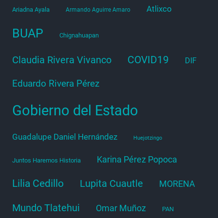
Atlixco
Ariadna Ayala
Armando Aguirre Amaro
BUAP
Chignahuapan
COVID19
Claudia Rivera Vivanco
DIF
Eduardo Rivera Pérez
Gobierno del Estado
Guadalupe Daniel Hernández
Huejotzingo
Karina Pérez Popoca
Juntos Haremos Historia
Lilia Cedillo
Lupita Cuautle
MORENA
Mundo Tlatehui
Omar Muñoz
PAN