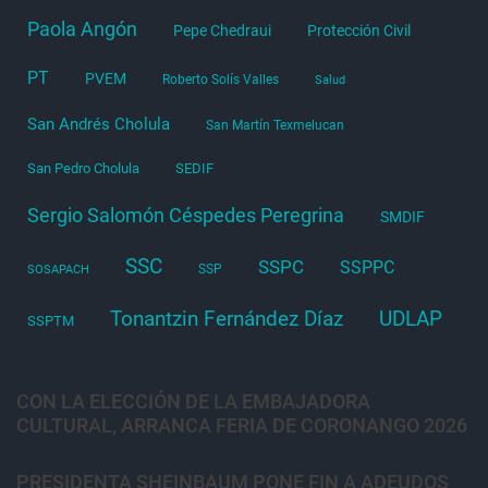
Paola Angón
Pepe Chedraui
Protección Civil
PT
PVEM
Roberto Solís Valles
Salud
San Andrés Cholula
San Martín Texmelucan
San Pedro Cholula
SEDIF
Sergio Salomón Céspedes Peregrina
SMDIF
SSC
SSPC
SSPPC
SSP
SOSAPACH
Tonantzin Fernández Díaz
UDLAP
SSPTM
CON LA ELECCIÓN DE LA EMBAJADORA
CULTURAL, ARRANCA FERIA DE CORONANGO 2026
PRESIDENTA SHEINBAUM PONE FIN A ADEUDOS