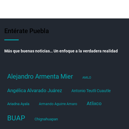
Entérate Puebla
Más que buenas noticias… Un enfoque a la verdadera realidad
Alejandro Armenta Mier
AMLO
Angélica Alvarado Juárez
Antonio Teutli Cuautle
Atlixco
Ariadna Ayala
Armando Aguirre Amaro
BUAP
Chignahuapan