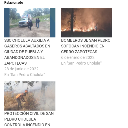
Relacionado
b
r
r
e
e
n
e
F
n
a
u
c
n
e
a
b
v
o
e
o
n
k
SSC CHOLULA AUXILIA A
BOMBEROS DE SAN PEDRO
t
(
GASEROS ASALTADOS EN
SOFOCAN INCENDIO EN
a
S
n
e
CIUDAD DE PUEBLA Y
CERRO ZAPOTECAS
a
a
ABANDONADOS EN EL
6 de enero de 2022
n
b
u
r
ZAPOTECAS
En "San Pedro Cholula"
e
e
28 de junio de 2022
v
e
a
n
En "San Pedro Cholula"
)
u
n
a
v
e
n
t
a
n
a
PROTECCIÓN CIVIL DE SAN
n
u
PEDRO CHOLULA
e
CONTROLA INCENDIO EN
v