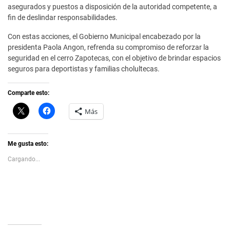
asegurados y puestos a disposición de la autoridad competente, a
fin de deslindar responsabilidades.
Con estas acciones, el Gobierno Municipal encabezado por la
presidenta Paola Angon, refrenda su compromiso de reforzar la
seguridad en el cerro Zapotecas, con el objetivo de brindar espacios
seguros para deportistas y familias cholultecas.
Comparte esto:
C
H
Más
l
a
i
z
c
c
k
l
t
i
Me gusta esto:
o
c
s
p
Cargando...
h
a
a
r
r
a
e
c
o
o
n
m
X
p
(
a
S
r
e
t
a
i