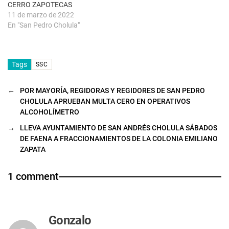
a
CERRO ZAPOTECAS
)
11 de marzo de 2022
En "San Pedro Cholula"
Tags
SSC
←
POR MAYORÍA, REGIDORAS Y REGIDORES DE SAN PEDRO
CHOLULA APRUEBAN MULTA CERO EN OPERATIVOS
ALCOHOLÍMETRO
→
LLEVA AYUNTAMIENTO DE SAN ANDRÉS CHOLULA SÁBADOS
DE FAENA A FRACCIONAMIENTOS DE LA COLONIA EMILIANO
ZAPATA
1 comment
Gonzalo