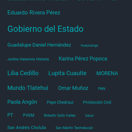
Eduardo Rivera Pérez
Gobierno del Estado
Guadalupe Daniel Hernández
Huejotzingo
Karina Pérez Popoca
Juntos Haremos Historia
Lilia Cedillo
Lupita Cuautle
MORENA
Mundo Tlatehui
Omar Muñoz
PAN
Paola Angón
Pepe Chedraui
Protección Civil
PT
PVEM
Roberto Solís Valles
Salud
San Andrés Cholula
San Martín Texmelucan