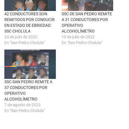
a
b
v
o
e
o
n
k
42 CONDUCTORES SON
SSC DE SAN PEDRO REMITE
t
(
REMITIDOS POR CONDUCIR
A 31 CONDUCTORES POR
a
S
n
e
EN ESTADO DE EBRIEDAD:
OPERATIVO
a
a
SSC CHOLULA
ALCOHOLÍMETRO
n
b
u
r
24 de julio de 2022
10 de julio de 2022
e
e
En "San Pedro Cholula"
En "San Pedro Cholula"
v
e
a
n
)
u
n
a
v
e
n
t
a
n
SSC SAN PEDRO REMITE A
a
37 CONDUCTORES POR
n
u
OPERATIVO
e
ALCOHOLÍMETRO
v
a
7 de agosto de 2022
)
En "San Pedro Cholula"