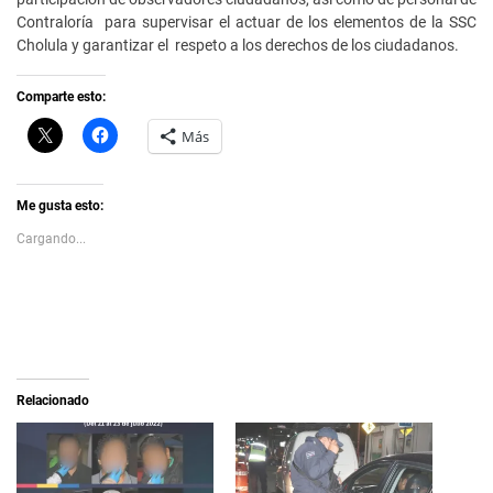
Contraloría para supervisar el actuar de los elementos de la SSC
Cholula y garantizar el respeto a los derechos de los ciudadanos.
Comparte esto:
C
H
Más
l
a
i
z
c
c
k
l
t
i
Me gusta esto:
o
c
s
p
Cargando...
h
a
a
r
r
a
e
c
o
o
n
m
X
p
(
a
S
r
e
t
a
i
Relacionado
b
r
r
e
e
n
e
F
n
a
u
c
n
e