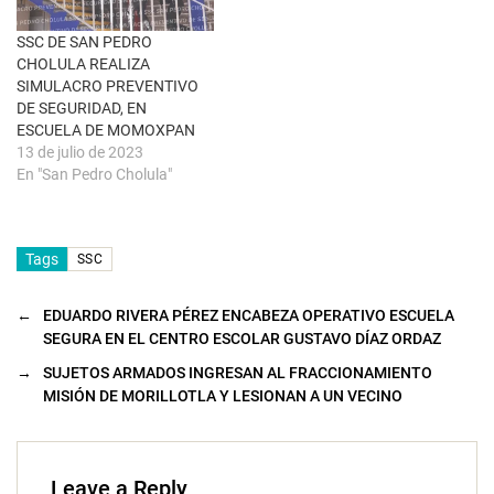
a
n
u
SSC DE SAN PEDRO
e
CHOLULA REALIZA
v
a
SIMULACRO PREVENTIVO
)
DE SEGURIDAD, EN
ESCUELA DE MOMOXPAN
13 de julio de 2023
En "San Pedro Cholula"
Tags
SSC
←
EDUARDO RIVERA PÉREZ ENCABEZA OPERATIVO ESCUELA
SEGURA EN EL CENTRO ESCOLAR GUSTAVO DÍAZ ORDAZ
→
SUJETOS ARMADOS INGRESAN AL FRACCIONAMIENTO
MISIÓN DE MORILLOTLA Y LESIONAN A UN VECINO
Leave a Reply