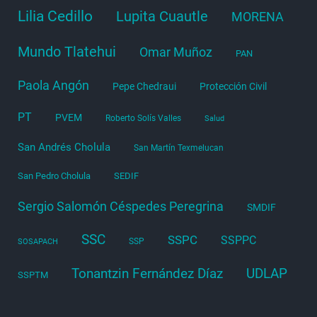
Lilia Cedillo
Lupita Cuautle
MORENA
Mundo Tlatehui
Omar Muñoz
PAN
Paola Angón
Pepe Chedraui
Protección Civil
PT
PVEM
Roberto Solís Valles
Salud
San Andrés Cholula
San Martín Texmelucan
San Pedro Cholula
SEDIF
Sergio Salomón Céspedes Peregrina
SMDIF
SSC
SSPC
SSPPC
SSP
SOSAPACH
Tonantzin Fernández Díaz
UDLAP
SSPTM