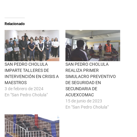
n
m
X
p
(
a
S
r
e
t
a
i
Relacionado
b
r
r
e
e
n
e
F
n
a
u
c
n
e
a
b
v
o
e
o
n
k
SAN PEDRO CHOLULA
SAN PEDRO CHOLULA
t
(
IMPARTE TALLERES DE
REALIZA PRIMER
a
S
n
e
INTERVENCIÓN EN CRISIS A
SIMULACRO PREVENTIVO
a
a
MAESTROS
DE SEGURIDAD EN
n
b
u
r
3 de febrero de 2024
SECUNDARIA DE
e
e
En "San Pedro Cholula"
ACUEXCOMAC
v
e
a
n
15 de junio de 2023
)
u
En "San Pedro Cholula"
n
a
v
e
n
t
a
n