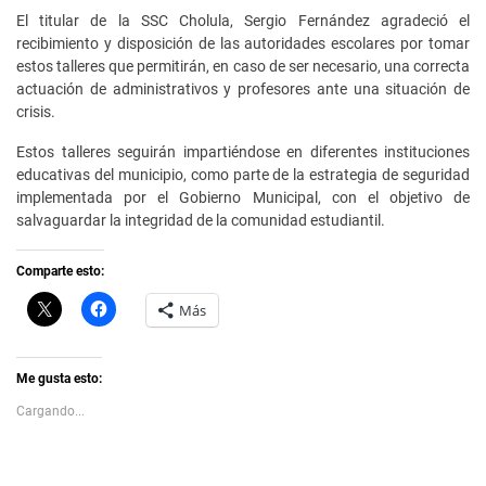
El titular de la SSC Cholula, Sergio Fernández agradeció el
recibimiento y disposición de las autoridades escolares por tomar
estos talleres que permitirán, en caso de ser necesario, una correcta
actuación de administrativos y profesores ante una situación de
crisis.
Estos talleres seguirán impartiéndose en diferentes instituciones
educativas del municipio, como parte de la estrategia de seguridad
implementada por el Gobierno Municipal, con el objetivo de
salvaguardar la integridad de la comunidad estudiantil.
Comparte esto:
C
H
Más
l
a
i
z
c
c
k
l
t
i
Me gusta esto:
o
c
s
p
Cargando...
h
a
a
r
r
a
e
c
o
o