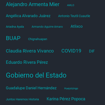
Alejandro Armenta Mier
AMLO
Angélica Alvarado Juárez
Antonio Teutli Cuautle
Atlixco
Ariadna Ayala
Armando Aguirre Amaro
BUAP
Chignahuapan
COVID19
Claudia Rivera Vivanco
DIF
Eduardo Rivera Pérez
Gobierno del Estado
Guadalupe Daniel Hernández
Huejotzingo
Karina Pérez Popoca
Juntos Haremos Historia