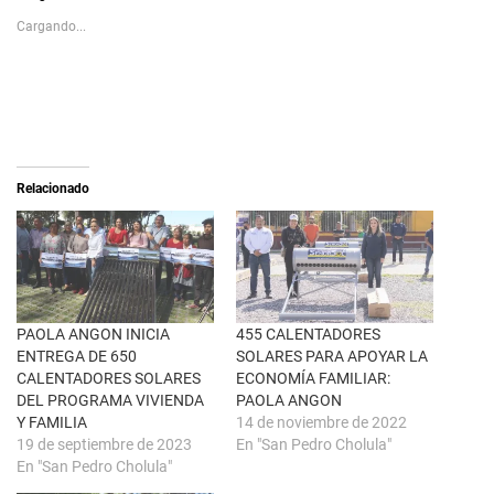
o
c
s
p
Cargando...
h
a
a
r
r
a
e
c
o
o
n
m
X
p
(
a
S
r
e
t
a
i
Relacionado
b
r
r
e
e
n
e
F
n
a
u
c
n
e
a
b
v
o
e
o
n
k
PAOLA ANGON INICIA
455 CALENTADORES
t
(
ENTREGA DE 650
SOLARES PARA APOYAR LA
a
S
n
e
CALENTADORES SOLARES
ECONOMÍA FAMILIAR:
a
a
DEL PROGRAMA VIVIENDA
PAOLA ANGON
n
b
u
r
Y FAMILIA
14 de noviembre de 2022
e
e
19 de septiembre de 2023
En "San Pedro Cholula"
v
e
a
n
En "San Pedro Cholula"
)
u
n