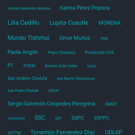
Karina Pérez Popoca
Juntos Haremos Historia
Lilia Cedillo
Lupita Cuautle
MORENA
Mundo Tlatehui
Omar Muñoz
PAN
Paola Angón
Pepe Chedraui
Protección Civil
PT
PVEM
Roberto Solís Valles
Salud
San Andrés Cholula
San Martín Texmelucan
San Pedro Cholula
SEDIF
Sergio Salomón Céspedes Peregrina
SMDIF
SSC
SSPC
SSPPC
SSP
SOSAPACH
Tonantzin Fernández Díaz
UDLAP
SSPTM