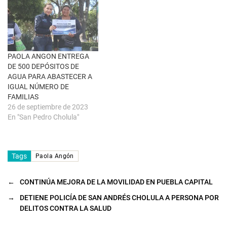
a
v
e
n
t
a
n
a
PAOLA ANGON ENTREGA
n
u
DE 500 DEPÓSITOS DE
e
AGUA PARA ABASTECER A
v
a
IGUAL NÚMERO DE
)
FAMILIAS
26 de septiembre de 2023
En "San Pedro Cholula"
Tags
Paola Angón
←
CONTINÚA MEJORA DE LA MOVILIDAD EN PUEBLA CAPITAL
→
DETIENE POLICÍA DE SAN ANDRÉS CHOLULA A PERSONA POR
DELITOS CONTRA LA SALUD