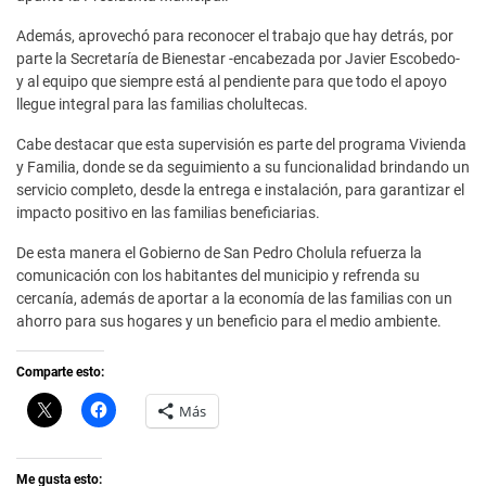
Además, aprovechó para reconocer el trabajo que hay detrás, por
parte la Secretaría de Bienestar -encabezada por Javier Escobedo-
y al equipo que siempre está al pendiente para que todo el apoyo
llegue integral para las familias cholultecas.
Cabe destacar que esta supervisión es parte del programa Vivienda
y Familia, donde se da seguimiento a su funcionalidad brindando un
servicio completo, desde la entrega e instalación, para garantizar el
impacto positivo en las familias beneficiarias.
De esta manera el Gobierno de San Pedro Cholula refuerza la
comunicación con los habitantes del municipio y refrenda su
cercanía, además de aportar a la economía de las familias con un
ahorro para sus hogares y un beneficio para el medio ambiente.
Comparte esto:
C
H
Más
l
a
i
z
c
c
k
l
t
i
Me gusta esto: