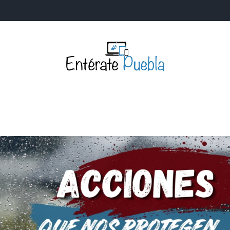
Entérate Puebla
Más que buenas noticias… Un enfoque a la verdader
S
NACIONALES
MUNDIALES
POLÍTICA
LEGISLATIV
IA Y TECNOLOGÍA
OPINIÓN
SOCIEDAD
ANUNCIOS