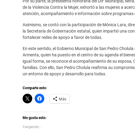
Por su parte, la presidenta honoraria del DIF Municipal, Mtra
de la Violencia Contra la Mujer, exhortó a las mujeres a ace
atención, acompañamiento e información sobre programas de
Asimismo, se contó con la participación de Mónica Lara, di
la Secretaría de Gobernación estatal, quien impartió una con
fortalecer redes de apoyo a favor de todas.
En este sentido, el Gobierno Municipal de San Pedro Cholula
Armenta, quien ha puesto en el centro de su agenda el bienes
igual forma, se reconoce el acompañamiento de su esposa, Ceci
familias. Con ello, San Pedro Cholula reafirma su compromis
un entorno de apoyo y desarrollo para todas.
Comparte esto:
C
H
Más
l
a
i
z
c
c
k
l
t
i
Me gusta esto:
o
c
s
p
Cargando...
h
a
a
r