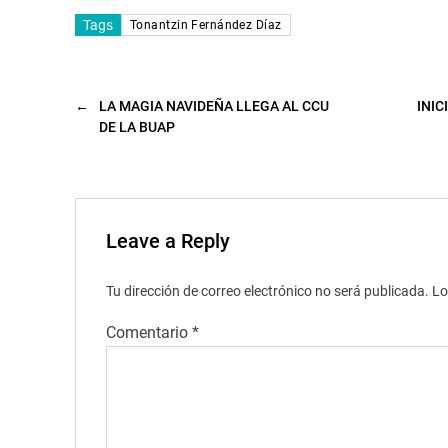
n
t
Tags
a
Tonantzin Fernández Díaz
n
a
n
u
e
v
←
LA MAGIA NAVIDEÑA LLEGA AL CCU
INIC
a
DE LA BUAP
)
Leave a Reply
Tu dirección de correo electrónico no será publicada.
Lo
Comentario
*