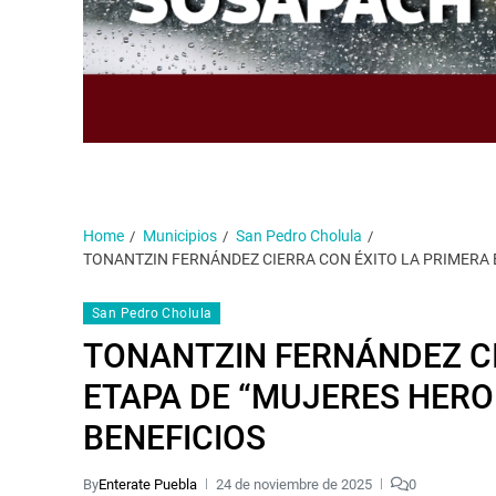
Home
Municipios
San Pedro Cholula
TONANTZIN FERNÁNDEZ CIERRA CON ÉXITO LA PRIMERA 
San Pedro Cholula
TONANTZIN FERNÁNDEZ CI
ETAPA DE “MUJERES HERO
BENEFICIOS
By
Enterate Puebla
24 de noviembre de 2025
0