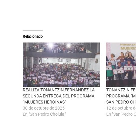
r
a
e
c
o
o
n
m
X
p
(
a
S
r
e
t
a
i
Relacionado
b
r
r
e
e
n
e
F
n
a
u
c
n
e
a
b
v
o
e
o
n
k
t
(
a
S
n
e
REALIZA TONANTZIN FERNÁNDEZ LA
TONANTZIN FE
a
a
SEGUNDA ENTREGA DEL PROGRAMA
PROGRAMA “M
n
b
u
r
“MUJERES HEROÍNAS”
SAN PEDRO C
e
e
30 de octubre de 2025
12 de octubre 
v
e
a
n
En "San Pedro Cholula"
En "San Pedro C
)
u
n
a
v
e