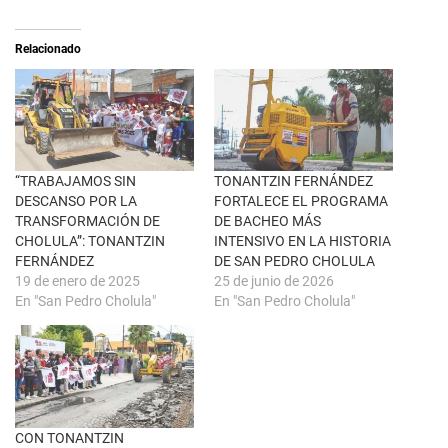
(
a
S
r
e
t
a
i
Relacionado
b
r
r
e
e
n
e
F
n
a
u
c
n
e
a
b
v
o
e
o
n
k
“TRABAJAMOS SIN
TONANTZIN FERNÁNDEZ
t
(
DESCANSO POR LA
FORTALECE EL PROGRAMA
a
S
n
e
TRANSFORMACIÓN DE
DE BACHEO MÁS
a
a
CHOLULA”: TONANTZIN
INTENSIVO EN LA HISTORIA
n
b
u
r
FERNÁNDEZ
DE SAN PEDRO CHOLULA
e
e
19 de enero de 2025
25 de junio de 2026
v
e
a
n
En "San Pedro Cholula"
En "San Pedro Cholula"
)
u
n
a
v
e
n
t
a
n
a
CON TONANTZIN
n