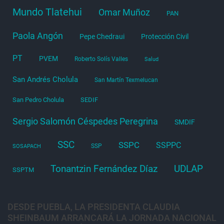
Mundo Tlatehui
Omar Muñoz
PAN
Paola Angón
Pepe Chedraui
Protección Civil
PT
PVEM
Roberto Solís Valles
Salud
San Andrés Cholula
San Martín Texmelucan
San Pedro Cholula
SEDIF
Sergio Salomón Céspedes Peregrina
SMDIF
SSC
SSPC
SSPPC
SSP
SOSAPACH
Tonantzin Fernández Díaz
UDLAP
SSPTM
DESDE PUEBLA, LA PRESIDENTA CLAUDIA
SHEINBAUM ARRANCARÁ LA JORNADA NACIONAL