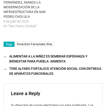
u
FERNÁNDEZ, AVANZA LA
e
MODERNIZACIÓN DE LA
v
a
INFRAESTRUCTURA EN SAN
)
PEDRO CHOLULA
8 de julio de 2026
En "San Pedro Cholula"
Tags
Tonantzin Fernández Díaz
←
ALIMENTAR A LA NIÑEZ ES SEMBRAR ESPERANZA Y
BIENESTAR PARA PUEBLA: ARMENTA
→
TERE ALFARO FORTALECE ATENCIÓN SOCIAL CON ENTREGA
DE APARATOS FUNCIONALES
Leave a Reply
Tu dirección de correo electrónico no será publicada.
Los