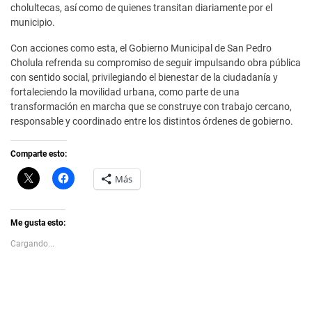
cholultecas, así como de quienes transitan diariamente por el
municipio.
Con acciones como esta, el Gobierno Municipal de San Pedro
Cholula refrenda su compromiso de seguir impulsando obra pública
con sentido social, privilegiando el bienestar de la ciudadanía y
fortaleciendo la movilidad urbana, como parte de una
transformación en marcha que se construye con trabajo cercano,
responsable y coordinado entre los distintos órdenes de gobierno.
Comparte esto:
C
H
Más
l
a
i
z
c
c
k
l
t
i
Me gusta esto:
o
c
s
p
Cargando...
h
a
a
r
r
a
e
c
o
o
n
m
X
p