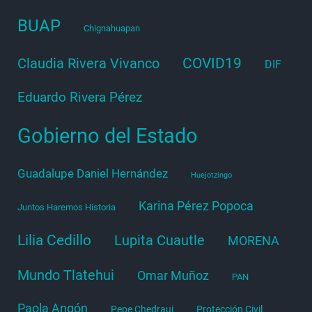
BUAP
Chignahuapan
COVID19
Claudia Rivera Vivanco
DIF
Eduardo Rivera Pérez
Gobierno del Estado
Guadalupe Daniel Hernández
Huejotzingo
Karina Pérez Popoca
Juntos Haremos Historia
Lilia Cedillo
Lupita Cuautle
MORENA
Mundo Tlatehui
Omar Muñoz
PAN
Paola Angón
Pepe Chedraui
Protección Civil