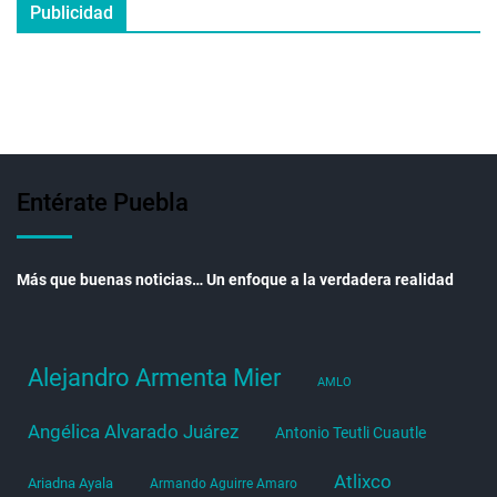
Publicidad
Entérate Puebla
Más que buenas noticias… Un enfoque a la verdadera realidad
Alejandro Armenta Mier
AMLO
Angélica Alvarado Juárez
Antonio Teutli Cuautle
Atlixco
Ariadna Ayala
Armando Aguirre Amaro