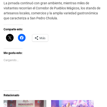
La jornada continuó con gran ambiente, mientras miles de
visitantes recorrían el Corredor de Pueblos Mágicos, los stands de
artesanos locales, comercios y la amplia variedad gastronómica
que caracteriza a San Pedro Cholula.
Comparte esto:
C
H
Más
l
a
i
z
c
c
k
l
t
i
Me gusta esto:
o
c
s
p
Cargando...
h
a
a
r
r
a
e
c
o
o
n
m
X
p
(
a
S
r
e
t
a
i
Relacionado
b
r
r
e
e
n
e
F