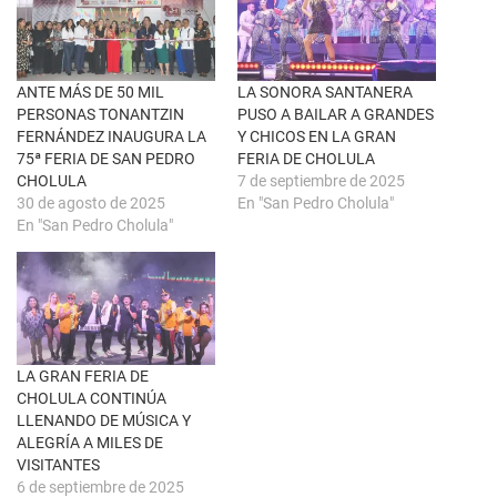
n
a
u
c
n
e
a
b
v
o
e
o
n
k
ANTE MÁS DE 50 MIL
LA SONORA SANTANERA
t
(
PERSONAS TONANTZIN
PUSO A BAILAR A GRANDES
a
S
n
e
FERNÁNDEZ INAUGURA LA
Y CHICOS EN LA GRAN
a
a
75ª FERIA DE SAN PEDRO
FERIA DE CHOLULA
n
b
u
r
CHOLULA
7 de septiembre de 2025
e
e
30 de agosto de 2025
En "San Pedro Cholula"
v
e
a
n
En "San Pedro Cholula"
)
u
n
a
v
e
n
t
a
n
a
LA GRAN FERIA DE
n
u
CHOLULA CONTINÚA
e
LLENANDO DE MÚSICA Y
v
a
ALEGRÍA A MILES DE
)
VISITANTES
6 de septiembre de 2025