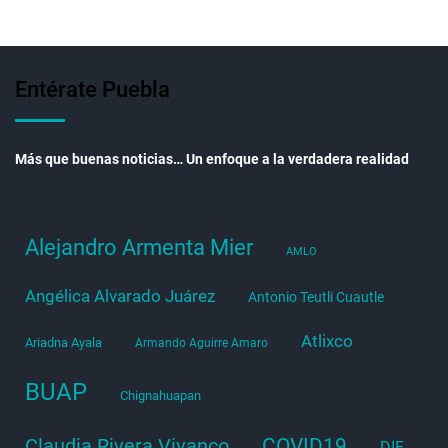
Entérate Puebla
Más que buenas noticias… Un enfoque a la verdadera realidad
Alejandro Armenta Mier
AMLO
Angélica Alvarado Juárez
Antonio Teutli Cuautle
Atlixco
Ariadna Ayala
Armando Aguirre Amaro
BUAP
Chignahuapan
COVID19
Claudia Rivera Vivanco
DIF