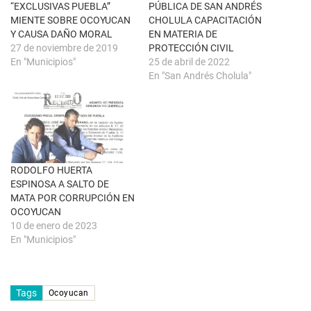
t
(
“EXCLUSIVAS PUEBLA”
PÚBLICA DE SAN ANDRÉS
a
S
n
e
MIENTE SOBRE OCOYUCAN
CHOLULA CAPACITACIÓN
a
a
Y CAUSA DAÑO MORAL
EN MATERIA DE
n
b
u
r
27 de noviembre de 2019
PROTECCIÓN CIVIL
e
e
En "Municipios"
25 de abril de 2022
v
e
a
n
En "San Andrés Cholula"
)
u
n
a
v
e
n
t
a
n
a
RODOLFO HUERTA
n
u
ESPINOSA A SALTO DE
e
MATA POR CORRUPCIÓN EN
v
a
OCOYUCAN
)
10 de enero de 2023
En "Municipios"
Tags
Ocoyucan