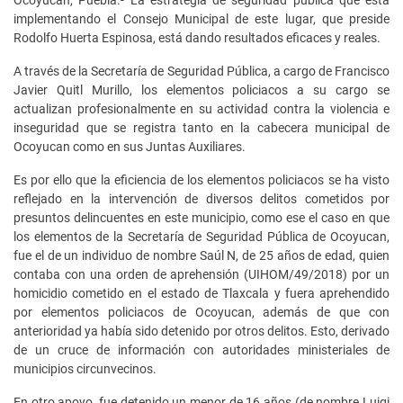
implementando el Consejo Municipal de este lugar, que preside
Rodolfo Huerta Espinosa, está dando resultados eficaces y reales.
A través de la Secretaría de Seguridad Pública, a cargo de Francisco
Javier Quitl Murillo, los elementos policiacos a su cargo se
actualizan profesionalmente en su actividad contra la violencia e
inseguridad que se registra tanto en la cabecera municipal de
Ocoyucan como en sus Juntas Auxiliares.
Es por ello que la eficiencia de los elementos policiacos se ha visto
reflejado en la intervención de diversos delitos cometidos por
presuntos delincuentes en este municipio, como ese el caso en que
los elementos de la Secretaría de Seguridad Pública de Ocoyucan,
fue el de un individuo de nombre Saúl N, de 25 años de edad, quien
contaba con una orden de aprehensión (UIHOM/49/2018) por un
homicidio cometido en el estado de Tlaxcala y fuera aprehendido
por elementos policiacos de Ocoyucan, además de que con
anterioridad ya había sido detenido por otros delitos. Esto, derivado
de un cruce de información con autoridades ministeriales de
municipios circunvecinos.
En otro apoyo, fue detenido un menor de 16 años (de nombre Luigi