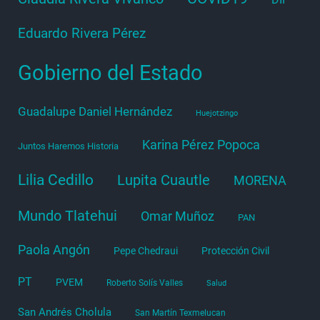
Eduardo Rivera Pérez
Gobierno del Estado
Guadalupe Daniel Hernández
Huejotzingo
Karina Pérez Popoca
Juntos Haremos Historia
Lilia Cedillo
Lupita Cuautle
MORENA
Mundo Tlatehui
Omar Muñoz
PAN
Paola Angón
Pepe Chedraui
Protección Civil
PT
PVEM
Roberto Solís Valles
Salud
San Andrés Cholula
San Martín Texmelucan