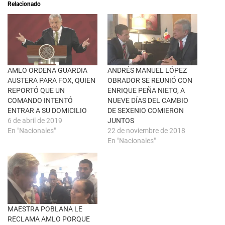
Relacionado
b
r
r
e
e
n
e
F
n
a
u
c
n
e
a
b
v
o
e
o
n
k
AMLO ORDENA GUARDIA
ANDRÉS MANUEL LÓPEZ
t
(
AUSTERA PARA FOX, QUIEN
OBRADOR SE REUNIÓ CON
a
S
n
e
REPORTÓ QUE UN
ENRIQUE PEÑA NIETO, A
a
a
COMANDO INTENTÓ
NUEVE DÍAS DEL CAMBIO
n
b
u
r
ENTRAR A SU DOMICILIO
DE SEXENIO COMIERON
e
e
6 de abril de 2019
JUNTOS
v
e
a
n
En "Nacionales"
22 de noviembre de 2018
)
u
En "Nacionales"
n
a
v
e
n
t
a
n
a
n
u
MAESTRA POBLANA LE
e
RECLAMA AMLO PORQUE
v