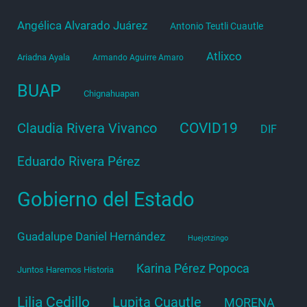
Angélica Alvarado Juárez
Antonio Teutli Cuautle
Atlixco
Ariadna Ayala
Armando Aguirre Amaro
BUAP
Chignahuapan
COVID19
Claudia Rivera Vivanco
DIF
Eduardo Rivera Pérez
Gobierno del Estado
Guadalupe Daniel Hernández
Huejotzingo
Karina Pérez Popoca
Juntos Haremos Historia
Lilia Cedillo
Lupita Cuautle
MORENA