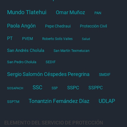
Mundo Tlatehui
Omar Muñoz
PAN
Paola Angón
Pepe Chedraui
Protección Civil
PT
PVEM
Roberto Solís Valles
Salud
San Andrés Cholula
San Martín Texmelucan
San Pedro Cholula
SEDIF
Sergio Salomón Céspedes Peregrina
SMDIF
SSC
SSPC
SSPPC
SSP
SOSAPACH
Tonantzin Fernández Díaz
UDLAP
SSPTM
ELEMENTO DEL SERVICIO DE PROTECCIÓN