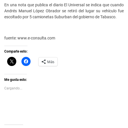
En una nota que publica el diario El Universal se indica que cuando
Andrés Manuel López Obrador se retiró del lugar su vehículo fue
escoltado por 5 camionetas Suburban del gobierno de Tabasco.
fuente: www.e-consulta.com
Comparte esto:
C
H
Más
l
a
i
z
c
c
k
l
t
i
Me gusta esto:
o
c
s
p
Cargando...
h
a
a
r
r
a
e
c
o
o
n
m
X
p
(
a
S
r
e
t
a
i