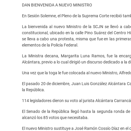
DAN BIENVENIDA A NUEVO MINISTRO
En Sesión Solemne, el Pleno de la Suprema Corte recibió ta
La bienvenida al nuevo Ministro de la SCJN se llevó a cab
constitucional, ubicado en la calle Pino Suárez del Centro H
se lleva a cabo una protesta, misma que fue en las primeras
elementos de la Policía Federal.
La Ministra decana, Margarita Luna Ramos, fue la encar
Alcántara, previo a lo cual dirigió un discurso dedicado a la d
Una vez que la toga le fue colocada al nuevo Ministro, Alfre
El pasado 20 de diciembre, Juan Luis González Alcántara Ca
la República.
114 legisladores dieron su voto al jurista Alcántara Carranc
El Senado de la República llegó hasta la segunda ronda de 
alcanzó los 85 votos que necesitaba.
El nuevo Ministro sustituye a José Ramón Cossío Díaz en el