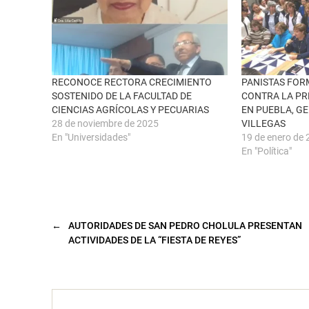
b
r
r
e
e
n
e
F
n
a
u
c
n
e
a
b
v
o
e
o
RECONOCE RECTORA CRECIMIENTO
PANISTAS FO
n
k
SOSTENIDO DE LA FACULTAD DE
CONTRA LA PR
t
(
a
S
CIENCIAS AGRÍCOLAS Y PECUARIAS
EN PUEBLA, G
n
e
28 de noviembre de 2025
VILLEGAS
a
a
n
b
En "Universidades"
19 de enero de
u
r
En "Política"
e
e
v
e
a
n
)
u
n
a
v
e
n
←
AUTORIDADES DE SAN PEDRO CHOLULA PRESENTAN
t
ACTIVIDADES DE LA “FIESTA DE REYES”
a
n
a
n
u
e
v
a