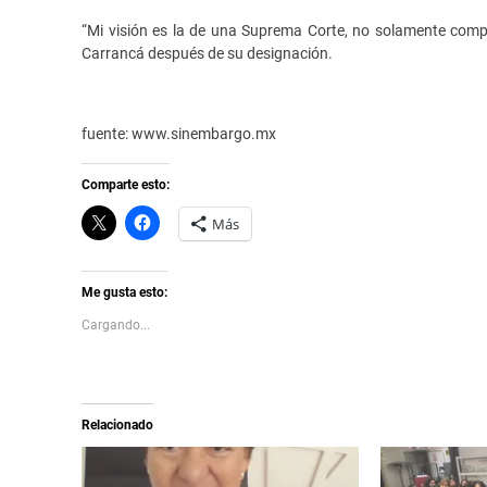
“Mi visión es la de una Suprema Corte, no solamente compe
Carrancá después de su designación.
fuente: www.sinembargo.mx
Comparte esto:
C
H
Más
l
a
i
z
c
c
k
l
t
i
Me gusta esto:
o
c
s
p
Cargando...
h
a
a
r
r
a
e
c
o
o
n
m
X
p
Relacionado
(
a
S
r
e
t
a
i