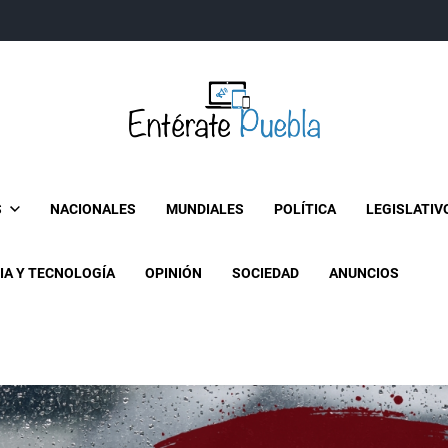
Entérate Puebla
Más que buenas noticias… Un enfoque a la verdader
S
NACIONALES
MUNDIALES
POLÍTICA
LEGISLATIV
IA Y TECNOLOGÍA
OPINIÓN
SOCIEDAD
ANUNCIOS