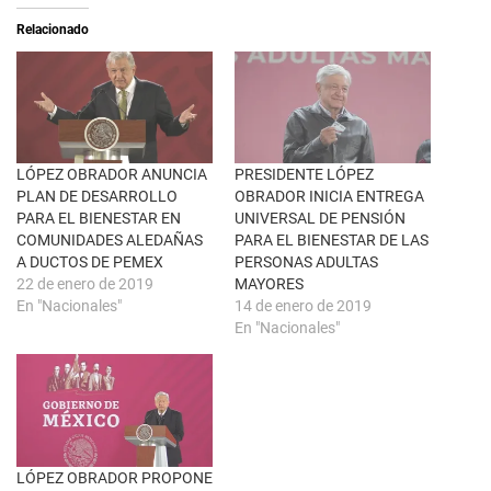
e
t
a
i
Relacionado
b
r
r
e
e
n
e
F
n
a
u
c
n
e
a
b
v
o
e
o
n
k
LÓPEZ OBRADOR ANUNCIA
PRESIDENTE LÓPEZ
t
(
PLAN DE DESARROLLO
OBRADOR INICIA ENTREGA
a
S
n
e
PARA EL BIENESTAR EN
UNIVERSAL DE PENSIÓN
a
a
COMUNIDADES ALEDAÑAS
PARA EL BIENESTAR DE LAS
n
b
u
r
A DUCTOS DE PEMEX
PERSONAS ADULTAS
e
e
22 de enero de 2019
MAYORES
v
e
a
n
En "Nacionales"
14 de enero de 2019
)
u
En "Nacionales"
n
a
v
e
n
t
a
n
a
n
u
LÓPEZ OBRADOR PROPONE
e