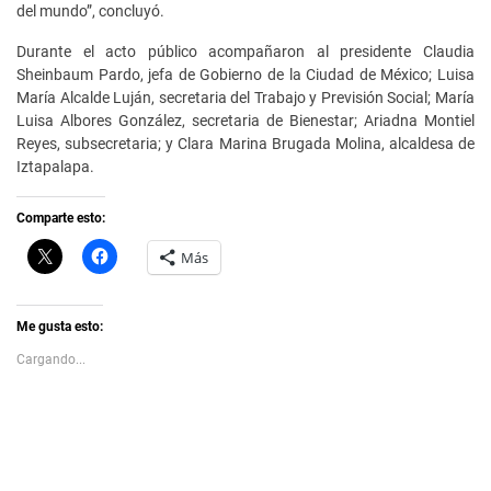
del mundo”, concluyó.
Durante el acto público acompañaron al presidente Claudia
Sheinbaum Pardo, jefa de Gobierno de la Ciudad de México; Luisa
María Alcalde Luján, secretaria del Trabajo y Previsión Social; María
Luisa Albores González, secretaria de Bienestar; Ariadna Montiel
Reyes, subsecretaria; y Clara Marina Brugada Molina, alcaldesa de
Iztapalapa.
Comparte esto:
C
H
Más
l
a
i
z
c
c
k
l
t
i
Me gusta esto:
o
c
s
p
Cargando...
h
a
a
r
r
a
e
c
o
o
n
m
X
p
(
a
S
r