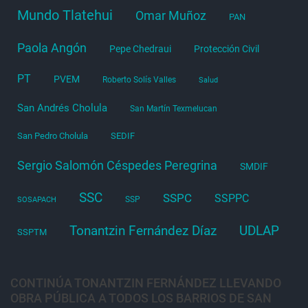
Mundo Tlatehui
Omar Muñoz
PAN
Paola Angón
Pepe Chedraui
Protección Civil
PT
PVEM
Roberto Solís Valles
Salud
San Andrés Cholula
San Martín Texmelucan
San Pedro Cholula
SEDIF
Sergio Salomón Céspedes Peregrina
SMDIF
SSC
SSPC
SSPPC
SSP
SOSAPACH
Tonantzin Fernández Díaz
UDLAP
SSPTM
CONTINÚA TONANTZIN FERNÁNDEZ LLEVANDO
OBRA PÚBLICA A TODOS LOS BARRIOS DE SAN