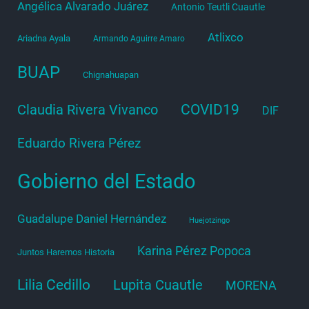
Angélica Alvarado Juárez
Antonio Teutli Cuautle
Atlixco
Ariadna Ayala
Armando Aguirre Amaro
BUAP
Chignahuapan
COVID19
Claudia Rivera Vivanco
DIF
Eduardo Rivera Pérez
Gobierno del Estado
Guadalupe Daniel Hernández
Huejotzingo
Karina Pérez Popoca
Juntos Haremos Historia
Lilia Cedillo
Lupita Cuautle
MORENA