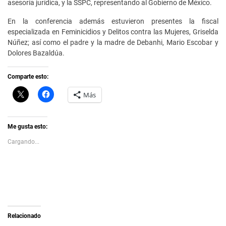
asesoría jurídica, y la SSPC, representando al Gobierno de México.
En la conferencia además estuvieron presentes la fiscal
especializada en Feminicidios y Delitos contra las Mujeres, Griselda
Núñez; así como el padre y la madre de Debanhi, Mario Escobar y
Dolores Bazaldúa.
Comparte esto:
C
H
Más
l
a
i
z
c
c
k
l
t
i
Me gusta esto:
o
c
s
p
Cargando...
h
a
a
r
r
a
e
c
o
o
n
m
X
p
(
a
S
r
e
t
a
i
Relacionado
b
r
r
e