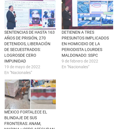
e
n
e
F
n
a
u
c
n
e
a
b
v
o
e
o
n
k
SENTENCIAS DE HASTA 163
DETIENEN A TRES
t
(
AÑOS DE PRISIÓN, 270
PRESUNTOS IMPLICADOS
a
S
n
e
DETENIDOS, LIBERACIÓN
EN HOMICIDIO DE LA
a
a
DE SECUESTRADOS:
PERIODISTA LOURDES
n
b
u
r
LOGROSDE CERO
MALDONADO: SSPC
e
e
IMPUNIDAD
9 de febrero de 2022
v
e
a
n
19 de mayo de 2022
En "Nacionales"
)
u
En "Nacionales"
n
a
v
e
n
t
a
n
a
n
u
MÉXICO FORTALECE EL
e
BLINDAJE DE SUS
v
a
FRONTERAS: ANAM,
)