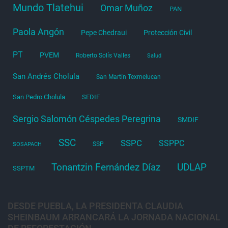
Mundo Tlatehui
Omar Muñoz
PAN
Paola Angón
Pepe Chedraui
Protección Civil
PT
PVEM
Roberto Solís Valles
Salud
San Andrés Cholula
San Martín Texmelucan
San Pedro Cholula
SEDIF
Sergio Salomón Céspedes Peregrina
SMDIF
SSC
SSPC
SSPPC
SSP
SOSAPACH
Tonantzin Fernández Díaz
UDLAP
SSPTM
DESDE PUEBLA, LA PRESIDENTA CLAUDIA
SHEINBAUM ARRANCARÁ LA JORNADA NACIONAL