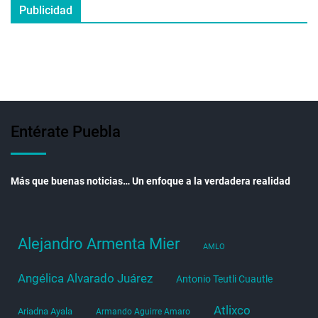
Publicidad
Entérate Puebla
Más que buenas noticias… Un enfoque a la verdadera realidad
Alejandro Armenta Mier
AMLO
Angélica Alvarado Juárez
Antonio Teutli Cuautle
Atlixco
Ariadna Ayala
Armando Aguirre Amaro