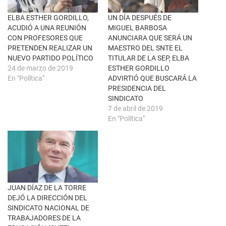
v
o
e
o
n
k
ELBA ESTHER GORDILLO,
UN DÍA DESPUÉS DE
t
(
ACUDIÓ A UNA REUNIÓN
MIGUEL BARBOSA
a
S
n
e
CON PROFESORES QUE
ANUNCIARA QUE SERÁ UN
a
a
PRETENDEN REALIZAR UN
MAESTRO DEL SNTE EL
n
b
u
r
NUEVO PARTIDO POLÍTICO
TITULAR DE LA SEP, ELBA
e
e
24 de marzo de 2019
ESTHER GORDILLO
v
e
a
n
En "Política"
ADVIRTIÓ QUE BUSCARÁ LA
)
u
PRESIDENCIA DEL
n
a
SINDICATO
v
7 de abril de 2019
e
n
En "Política"
t
a
n
a
n
u
e
v
a
)
JUAN DÍAZ DE LA TORRE
DEJÓ LA DIRECCIÓN DEL
SINDICATO NACIONAL DE
TRABAJADORES DE LA