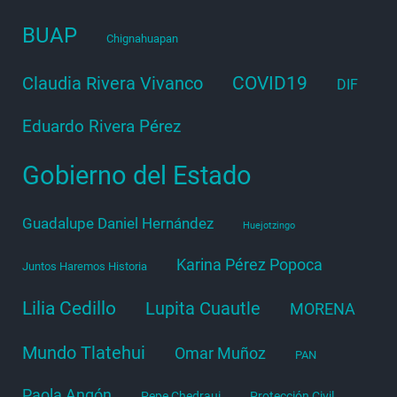
BUAP
Chignahuapan
COVID19
Claudia Rivera Vivanco
DIF
Eduardo Rivera Pérez
Gobierno del Estado
Guadalupe Daniel Hernández
Huejotzingo
Karina Pérez Popoca
Juntos Haremos Historia
Lilia Cedillo
Lupita Cuautle
MORENA
Mundo Tlatehui
Omar Muñoz
PAN
Paola Angón
Pepe Chedraui
Protección Civil