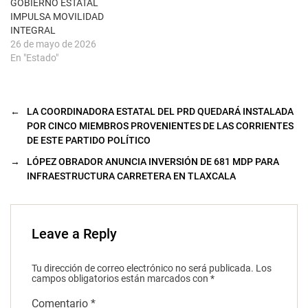
GOBIERNO ESTATAL
v
a
IMPULSA MOVILIDAD
)
INTEGRAL
26 de mayo de 2026
En "Estado"
←
LA COORDINADORA ESTATAL DEL PRD QUEDARÁ INSTALADA
POR CINCO MIEMBROS PROVENIENTES DE LAS CORRIENTES
DE ESTE PARTIDO POLÍTICO
→
LÓPEZ OBRADOR ANUNCIA INVERSIÓN DE 681 MDP PARA
INFRAESTRUCTURA CARRETERA EN TLAXCALA
Leave a Reply
Tu dirección de correo electrónico no será publicada.
Los
campos obligatorios están marcados con
*
Comentario
*