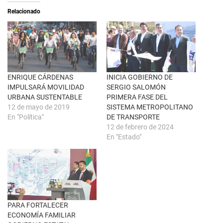
a
i
Relacionado
b
r
r
e
e
n
e
F
n
a
u
c
n
e
a
b
v
o
e
o
n
k
ENRIQUE CÁRDENAS
INICIA GOBIERNO DE
t
(
IMPULSARÁ MOVILIDAD
SERGIO SALOMÓN
a
S
n
e
URBANA SUSTENTABLE
PRIMERA FASE DEL
a
a
12 de mayo de 2019
SISTEMA METROPOLITANO
n
b
u
r
En "Política"
DE TRANSPORTE
e
e
12 de febrero de 2024
v
e
a
n
En "Estado"
)
u
n
a
v
e
n
t
a
n
a
PARA FORTALECER
n
u
ECONOMÍA FAMILIAR
e