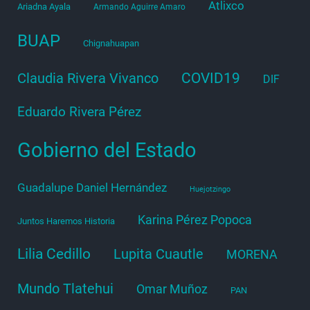
Atlixco
Ariadna Ayala
Armando Aguirre Amaro
BUAP
Chignahuapan
COVID19
Claudia Rivera Vivanco
DIF
Eduardo Rivera Pérez
Gobierno del Estado
Guadalupe Daniel Hernández
Huejotzingo
Karina Pérez Popoca
Juntos Haremos Historia
Lilia Cedillo
Lupita Cuautle
MORENA
Mundo Tlatehui
Omar Muñoz
PAN