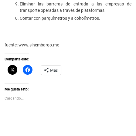
Eliminar las barreras de entrada a las empresas de
transporte operadas a través de plataformas.
Contar con parquímetros y alcoholímetros.
fuente: www.sinembargo.mx
Comparte esto:
C
H
Más
l
a
i
z
c
c
k
l
t
i
Me gusta esto:
o
c
s
p
Cargando...
h
a
a
r
r
a
e
c
o
o
n
m
X
p
(
a
S
r
e
t