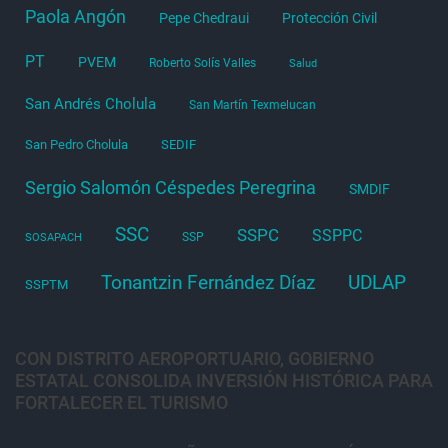
Paola Angón
Pepe Chedraui
Protección Civil
PT
PVEM
Roberto Solís Valles
Salud
San Andrés Cholula
San Martín Texmelucan
San Pedro Cholula
SEDIF
Sergio Salomón Céspedes Peregrina
SMDIF
SSC
SSPC
SSPPC
SSP
SOSAPACH
Tonantzin Fernández Díaz
UDLAP
SSPTM
CON DISTRITO AEROPORTUARIO, GOBIERNO
ESTATAL CONSOLIDA INVERSIÓN HISTÓRICA PARA
FORTALECER EL TURISMO