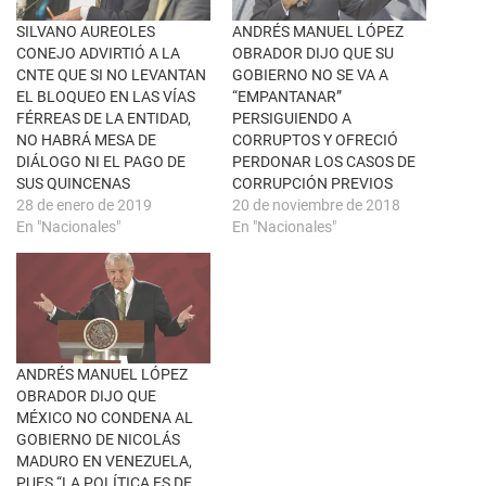
v
o
e
o
n
k
SILVANO AUREOLES
ANDRÉS MANUEL LÓPEZ
t
(
CONEJO ADVIRTIÓ A LA
OBRADOR DIJO QUE SU
a
S
n
e
CNTE QUE SI NO LEVANTAN
GOBIERNO NO SE VA A
a
a
EL BLOQUEO EN LAS VÍAS
“EMPANTANAR”
n
b
u
r
FÉRREAS DE LA ENTIDAD,
PERSIGUIENDO A
e
e
NO HABRÁ MESA DE
CORRUPTOS Y OFRECIÓ
v
e
a
n
DIÁLOGO NI EL PAGO DE
PERDONAR LOS CASOS DE
)
u
SUS QUINCENAS
CORRUPCIÓN PREVIOS
n
a
28 de enero de 2019
20 de noviembre de 2018
v
En "Nacionales"
En "Nacionales"
e
n
t
a
n
a
n
u
e
v
a
ANDRÉS MANUEL LÓPEZ
)
OBRADOR DIJO QUE
MÉXICO NO CONDENA AL
GOBIERNO DE NICOLÁS
MADURO EN VENEZUELA,
PUES “LA POLÍTICA ES DE