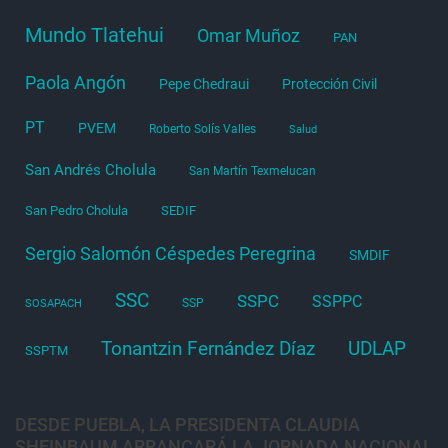
Mundo Tlatehui
Omar Muñoz
PAN
Paola Angón
Pepe Chedraui
Protección Civil
PT
PVEM
Roberto Solís Valles
Salud
San Andrés Cholula
San Martín Texmelucan
San Pedro Cholula
SEDIF
Sergio Salomón Céspedes Peregrina
SMDIF
SSC
SSPC
SSPPC
SSP
SOSAPACH
Tonantzin Fernández Díaz
UDLAP
SSPTM
DESDE PUEBLA, LA PRESIDENTA CLAUDIA
SHEINBAUM ARRANCARÁ LA JORNADA NACIONAL