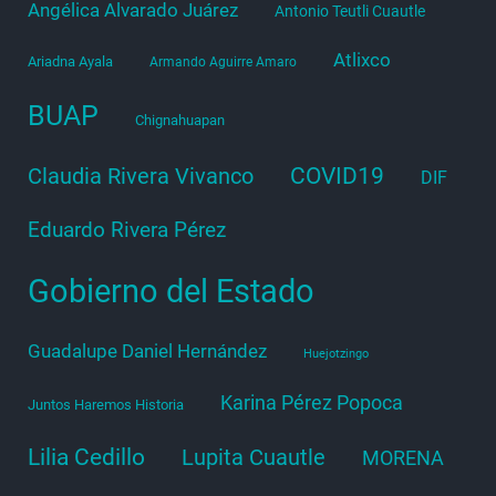
Angélica Alvarado Juárez
Antonio Teutli Cuautle
Atlixco
Ariadna Ayala
Armando Aguirre Amaro
BUAP
Chignahuapan
COVID19
Claudia Rivera Vivanco
DIF
Eduardo Rivera Pérez
Gobierno del Estado
Guadalupe Daniel Hernández
Huejotzingo
Karina Pérez Popoca
Juntos Haremos Historia
Lilia Cedillo
Lupita Cuautle
MORENA