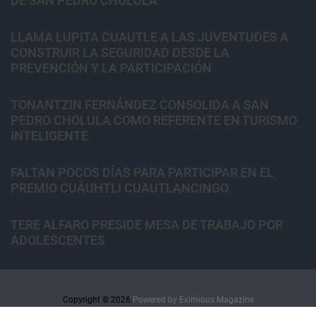
DE SAN PEDRO CHOLULA
LLAMA LUPITA CUAUTLE A LAS JUVENTUDES A
CONSTRUIR LA SEGURIDAD DESDE LA
PREVENCIÓN Y LA PARTICIPACIÓN
TONANTZIN FERNÁNDEZ CONSOLIDA A SAN
PEDRO CHOLULA COMO REFERENTE EN TURISMO
INTELIGENTE
FALTAN POCOS DÍAS PARA PARTICIPAR EN EL
PREMIO CUĀUHTLI CUAUTLANCINGO
TERE ALFARO PRESIDE MESA DE TRABAJO POR
ADOLESCENTES
Copyright © 2026.
Powered by
Eximious Magazine