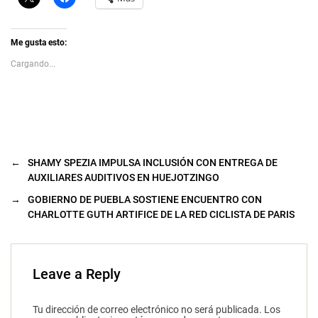
l
a
i
z
c
c
k
l
t
i
Me gusta esto:
o
c
s
p
Cargando...
h
a
a
r
r
a
e
c
o
o
n
m
X
p
(
a
S
r
e
t
a
i
←
SHAMY SPEZIA IMPULSA INCLUSIÓN CON ENTREGA DE
b
r
AUXILIARES AUDITIVOS EN HUEJOTZINGO
r
e
e
n
e
F
→
GOBIERNO DE PUEBLA SOSTIENE ENCUENTRO CON
n
a
CHARLOTTE GUTH ARTIFICE DE LA RED CICLISTA DE PARIS
u
c
n
e
a
b
v
o
e
o
n
k
Leave a Reply
t
(
a
S
n
e
a
a
n
b
Tu dirección de correo electrónico no será publicada.
Los