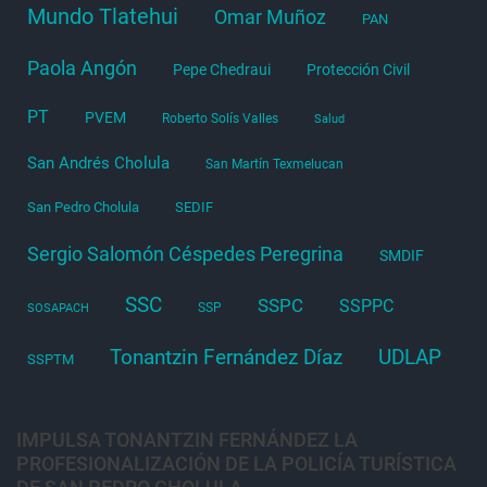
Mundo Tlatehui
Omar Muñoz
PAN
Paola Angón
Pepe Chedraui
Protección Civil
PT
PVEM
Roberto Solís Valles
Salud
San Andrés Cholula
San Martín Texmelucan
San Pedro Cholula
SEDIF
Sergio Salomón Céspedes Peregrina
SMDIF
SSC
SSPC
SSPPC
SSP
SOSAPACH
Tonantzin Fernández Díaz
UDLAP
SSPTM
IMPULSA TONANTZIN FERNÁNDEZ LA
PROFESIONALIZACIÓN DE LA POLICÍA TURÍSTICA