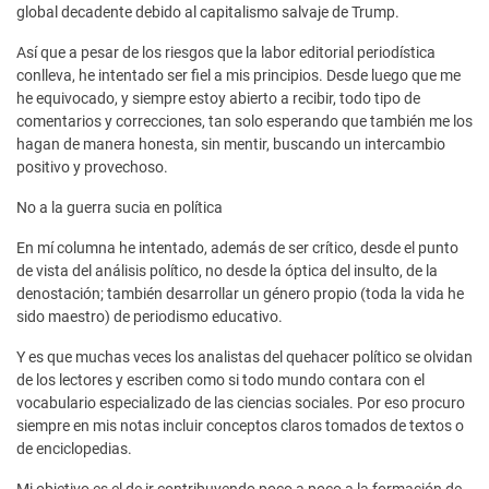
global decadente debido al capitalismo salvaje de Trump.
Así que a pesar de los riesgos que la labor editorial periodística
conlleva, he intentado ser fiel a mis principios. Desde luego que me
he equivocado, y siempre estoy abierto a recibir, todo tipo de
comentarios y correcciones, tan solo esperando que también me los
hagan de manera honesta, sin mentir, buscando un intercambio
positivo y provechoso.
No a la guerra sucia en política
En mí columna he intentado, además de ser crítico, desde el punto
de vista del análisis político, no desde la óptica del insulto, de la
denostación; también desarrollar un género propio (toda la vida he
sido maestro) de periodismo educativo.
Y es que muchas veces los analistas del quehacer político se olvidan
de los lectores y escriben como si todo mundo contara con el
vocabulario especializado de las ciencias sociales. Por eso procuro
siempre en mis notas incluir conceptos claros tomados de textos o
de enciclopedias.
Mi objetivo es el de ir contribuyendo poco a poco a la formación de