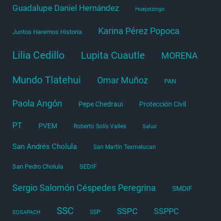
Guadalupe Daniel Hernández
Huejotzingo
Karina Pérez Popoca
Juntos Haremos Historia
Lilia Cedillo
Lupita Cuautle
MORENA
Mundo Tlatehui
Omar Muñoz
PAN
Paola Angón
Pepe Chedraui
Protección Civil
PT
PVEM
Roberto Solís Valles
Salud
San Andrés Cholula
San Martín Texmelucan
San Pedro Cholula
SEDIF
Sergio Salomón Céspedes Peregrina
SMDIF
SSC
SSPC
SSPPC
SSP
SOSAPACH