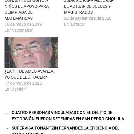
CONACYT LES QUITÓ A
JUDICIAL PARA MEJORAR
e
o
n
k
NIÑOS EL APOYO PARA
EL ACTUAR DE JUECES Y
t
(
OLIMPIADA DE
MAGISTRADOS
a
S
n
e
MATEMÁTICAS
22 de septiembre de 2020
a
a
n
b
16 de mayo de 2019
En "Estado"
u
r
En "Nacionales"
e
e
v
e
a
n
)
u
n
a
v
e
n
t
a
¿LA 4 T DE AMLO AVANZA,
n
YO QUÉ DEBO HACER?
a
n
17 de mayo de 2023
u
En "Opinión"
e
v
a
)
←
CUATRO PERSONAS VINCULADAS CON EL DELITO DE
EXTORSIÓN FUERON DETENIDAS EN SAN PEDRO CHOLULA
→
SUPERVISA TONANTZIN FERNÁNDEZ LA EFICIENCIA DEL