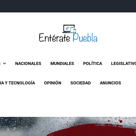
Entérate Puebla
Más que buenas noticias… Un enfoque a la verdader
S
NACIONALES
MUNDIALES
POLÍTICA
LEGISLATIV
IA Y TECNOLOGÍA
OPINIÓN
SOCIEDAD
ANUNCIOS