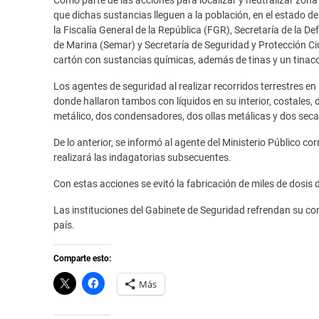
que dichas sustancias lleguen a la población, en el estado d
la Fiscalía General de la República (FGR), Secretaría de la 
de Marina (Semar) y Secretaría de Seguridad y Protección C
cartón con sustancias químicas, además de tinas y un tinac
Los agentes de seguridad al realizar recorridos terrestres en 
donde hallaron tambos con líquidos en su interior, costales, d
metálico, dos condensadores, dos ollas metálicas y dos sec
De lo anterior, se informó al agente del Ministerio Público co
realizará las indagatorias subsecuentes.
Con estas acciones se evitó la fabricación de miles de dosis d
Las instituciones del Gabinete de Seguridad refrendan su co
país.
Comparte esto:
C
H
Más
l
a
i
z
c
c
k
l