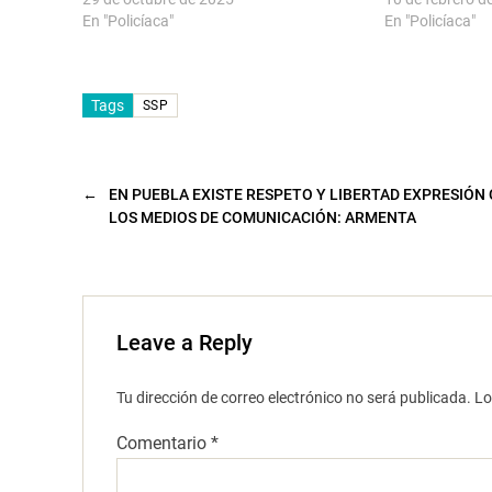
)
u
n
En "Policíaca"
En "Policíaca"
a
v
e
n
t
Tags
a
SSP
n
a
n
u
e
v
←
EN PUEBLA EXISTE RESPETO Y LIBERTAD EXPRESIÓN
a
LOS MEDIOS DE COMUNICACIÓN: ARMENTA
)
Leave a Reply
Tu dirección de correo electrónico no será publicada.
Lo
Comentario
*