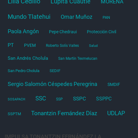
Lilia Cedillo
Lupita Cuautle
MORENA
Mundo Tlatehui
Omar Muñoz
PAN
Paola Angón
Pepe Chedraui
Protección Civil
PT
PVEM
Roberto Solís Valles
Salud
San Andrés Cholula
San Martín Texmelucan
San Pedro Cholula
SEDIF
Sergio Salomón Céspedes Peregrina
SMDIF
SSC
SSPC
SSPPC
SSP
SOSAPACH
Tonantzin Fernández Díaz
UDLAP
SSPTM
IMPULSA TONANTZIN FERNÁNDEZ LA