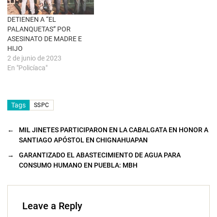
t
a
n
DETIENEN A “EL
a
PALANQUETAS” POR
n
u
ASESINATO DE MADRE E
e
HIJO
v
a
2 de junio de 2023
)
En "Policíaca"
Tags
SSPC
←
MIL JINETES PARTICIPARON EN LA CABALGATA EN HONOR A
SANTIAGO APÓSTOL EN CHIGNAHUAPAN
→
GARANTIZADO EL ABASTECIMIENTO DE AGUA PARA
CONSUMO HUMANO EN PUEBLA: MBH
Leave a Reply