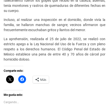
fallecimiento fueron los golpes que recibió en la cabeza; además,
tenía moretones y rastros de quemaduras de diferentes fechas en
su cuerpo.
Incluso, al realizar una inspección en el domicilio, donde vivía la
familia, se hallaron manchas de sangre; vecinos afirmaron que
frecuentemente escuchaban gritos y llantos del menor.
La aprehensión, realizada el 25 de julio de 2022, se realizó con
estricto apego a la Ley Nacional del Uso de la Fuerza y con pleno
respeto a los derechos humanos. El Código Penal del Estado de
México establece una pena de entre 40 y 70 años de cárcel por
homicidio doloso.
Comparte esto:
C
H
Más
l
a
i
z
c
c
k
l
t
i
Me gusta esto:
o
c
s
p
Cargando...
h
a
a
r