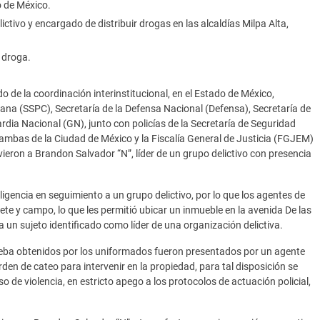
o de México.
ictivo y encargado de distribuir drogas en las alcaldías Milpa Alta,
 droga.
o de la coordinación interinstitucional, en el Estado de México,
ana (SSPC), Secretaría de la Defensa Nacional (Defensa), Secretaría de
rdia Nacional (GN), junto con policías de la Secretaría de Seguridad
ambas de la Ciudad de México y la Fiscalía General de Justicia (FGJEM)
vieron a Brandon Salvador “N”, líder de un grupo delictivo con presencia
eligencia en seguimiento a un grupo delictivo, por lo que los agentes de
te y campo, lo que les permitió ubicar un inmueble en la avenida De las
un sujeto identificado como líder de una organización delictiva.
prueba obtenidos por los uniformados fueron presentados por un agente
rden de cateo para intervenir en la propiedad, para tal disposición se
o de violencia, en estricto apego a los protocolos de actuación policial,