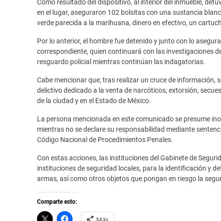
Como resultado del dispositivo, al interior del inmueble, det
en el lugar, aseguraron 102 bolsitas con una sustancia blanc
verde parecida a la marihuana, dinero en efectivo, un cartuch
Por lo anterior, el hombre fue detenido y junto con lo asegur
correspondiente, quien continuará con las investigaciones de
resguardo policial mientras continúan las indagatorias.
Cabe mencionar que, tras realizar un cruce de información, 
delictivo dedicado a la venta de narcóticos, extorsión, secues
de la ciudad y en el Estado de México.
La persona mencionada en este comunicado se presume inoce
mientras no se declare su responsabilidad mediante sentencia
Código Nacional de Procedimientos Penales.
Con estas acciones, las instituciones del Gabinete de Segu
instituciones de seguridad locales, para la identificación y de
armas, así como otros objetos que pongan en riesgo la seguri
Comparte esto:
C
H
Más