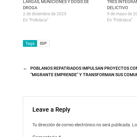
LARGAS, MUNICIONES Y DOSIS DE
TRES INTEGRA
e
e
DROGA
DELICTIVO
v
e
a
n
2 de diciembre de 2025
9 de mayo de 2
)
u
n
En "Policíaca"
En "Policíaca"
a
v
e
n
t
Tags
a
SSP
n
a
n
u
e
v
←
POBLANOS REPATRIADOS IMPULSAN PROYECTOS CO
a
“MIGRANTE EMPRENDE” Y TRANSFORMAN SUS COMU
)
Leave a Reply
Tu dirección de correo electrónico no será publicada.
Lo