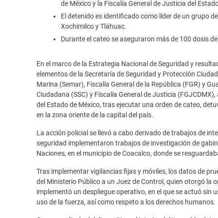
de México y la Fiscalía General de Justicia del Estad
El detenido es identificado como líder de un grupo del
Xochimilco y Tláhuac.
Durante el cateo se aseguraron más de 100 dosis de
En el marco de la Estrategia Nacional de Seguridad y resultad
elementos de la Secretaría de Seguridad y Protección Ciudad
Marina (Semar), Fiscalía General de la República (FGR) y Gua
Ciudadana (SSC) y Fiscalía General de Justicia (FGJCDMX), 
del Estado de México, tras ejecutar una orden de cateo, detu
en la zona oriente de la capital del país.
La acción policial se llevó a cabo derivado de trabajos de int
seguridad implementaron trabajos de investigación de gabine
Naciones, en el municipio de Coacalco, donde se resguardaba 
Tras implementar vigilancias fijas y móviles, los datos de 
del Ministerio Público a un Juez de Control, quien otorgó la o
implementó un despliegue operativo, en el que se actuó sin us
uso de la fuerza, así como respeto a los derechos humanos.