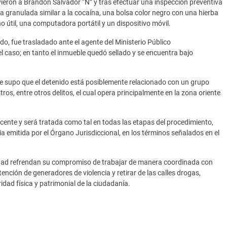
uvieron a Brandon Salvador “N” y tras efectuar una inspección preventiva
a granulada similar a la cocaína, una bolsa color negro con una hierba
o útil, una computadora portátil y un dispositivo móvil.
ado, fue trasladado ante el agente del Ministerio Público
l caso; en tanto el inmueble quedó sellado y se encuentra bajo
se supo que el detenido está posiblemente relacionado con un grupo
tros, entre otros delitos, el cual opera principalmente en la zona oriente
nte y será tratada como tal en todas las etapas del procedimiento,
 emitida por el Órgano Jurisdiccional, en los términos señalados en el
ridad refrendan su compromiso de trabajar de manera coordinada con
tención de generadores de violencia y retirar de las calles drogas,
dad física y patrimonial de la ciudadanía.