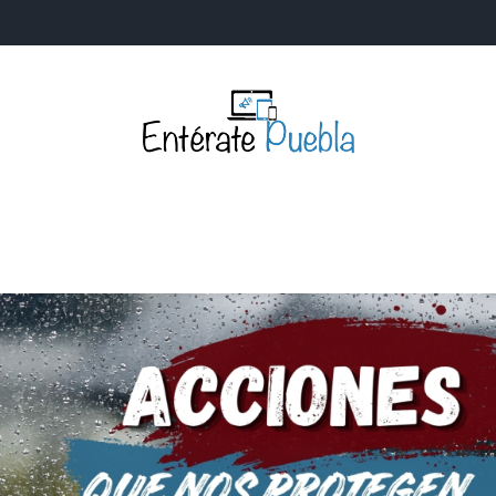
Entérate Puebla
Más que buenas noticias… Un enfoque a la verdader
S
NACIONALES
MUNDIALES
POLÍTICA
LEGISLATIV
IA Y TECNOLOGÍA
OPINIÓN
SOCIEDAD
ANUNCIOS