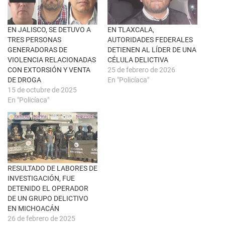
n
e
a
b
v
o
e
o
n
k
EN JALISCO, SE DETUVO A
EN TLAXCALA,
t
(
TRES PERSONAS
AUTORIDADES FEDERALES
a
S
n
e
GENERADORAS DE
DETIENEN AL LÍDER DE UNA
a
a
VIOLENCIA RELACIONADAS
CÉLULA DELICTIVA
n
b
u
r
CON EXTORSIÓN Y VENTA
25 de febrero de 2026
e
e
DE DROGA
En "Policíaca"
v
e
a
n
15 de octubre de 2025
)
u
En "Policíaca"
n
a
v
e
n
t
a
n
a
n
u
RESULTADO DE LABORES DE
e
INVESTIGACIÓN, FUE
v
a
DETENIDO EL OPERADOR
)
DE UN GRUPO DELICTIVO
EN MICHOACÁN
26 de febrero de 2025