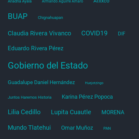
Atlixco
Ariadna Ayala
Armando Aguirre Amaro
BUAP
Chignahuapan
COVID19
Claudia Rivera Vivanco
DIF
Eduardo Rivera Pérez
Gobierno del Estado
Guadalupe Daniel Hernández
Huejotzingo
Karina Pérez Popoca
Juntos Haremos Historia
Lilia Cedillo
Lupita Cuautle
MORENA
Mundo Tlatehui
Omar Muñoz
PAN