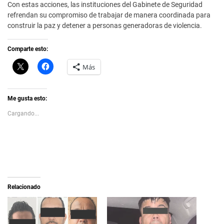
Con estas acciones, las instituciones del Gabinete de Seguridad
refrendan su compromiso de trabajar de manera coordinada para
construir la paz y detener a personas generadoras de violencia.
Comparte esto:
C
H
Más
l
a
i
z
c
c
k
l
t
i
Me gusta esto:
o
c
s
p
Cargando...
h
a
a
r
r
a
e
c
o
o
n
m
X
p
(
a
S
r
e
t
a
i
Relacionado
b
r
r
e
e
n
e
F
n
a
u
c