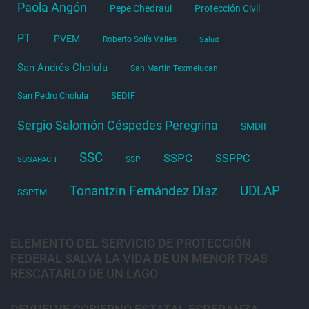
Paola Angón
Pepe Chedraui
Protección Civil
PT
PVEM
Roberto Solís Valles
Salud
San Andrés Cholula
San Martín Texmelucan
San Pedro Cholula
SEDIF
Sergio Salomón Céspedes Peregrina
SMDIF
SSC
SSPC
SSPPC
SSP
SOSAPACH
Tonantzin Fernández Díaz
UDLAP
SSPTM
ELEMENTO DEL SERVICIO DE PROTECCIÓN
FEDERAL SALVA LA VIDA DE UN MENOR TRAS
RESCATARLO DE UN LAGO