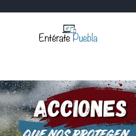
Entérate Puebla
Más que buenas noticias… Un enfoque a la verdader
S
NACIONALES
MUNDIALES
POLÍTICA
LEGISLATIV
IA Y TECNOLOGÍA
OPINIÓN
SOCIEDAD
ANUNCIOS