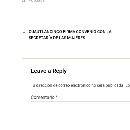
n
En "Policíaca"
a
v
e
n
t
a
n
a
←
CUAUTLANCINGO FIRMA CONVENIO CON LA
n
SECRETARÍA DE LAS MUJERES
u
e
v
a
)
Leave a Reply
Tu dirección de correo electrónico no será publicada.
Lo
Comentario
*