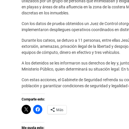
utilizados por un grupo de personas que intimidaban y exigían
en playas y áreas de alta afluencia en la zona de la costera 
discretas en los inmuebles.
Con los datos de prueba obtenidos un Juez de Control otorgó
implementaron despliegues operativos coordinados en distin
Durante los cateos, se detuvo a 11 personas, entre ellas Jesús
extorsión, amenazas, privación ilegal de la libertad y despojo
equipos de cómputo, dinero en efectivo y tres vehículos.
A los detenidos se les informaron sus derechos de ley y, junt
Ministerio Público, quien determinará su situación legal. En 
Con estas acciones, el Gabinete de Seguridad refrenda su co
población y garantizar condiciones de seguridad y legalidad e
Comparte esto:
C
H
Más
l
a
i
z
c
c
k
l
t
i
Me gusta esto: