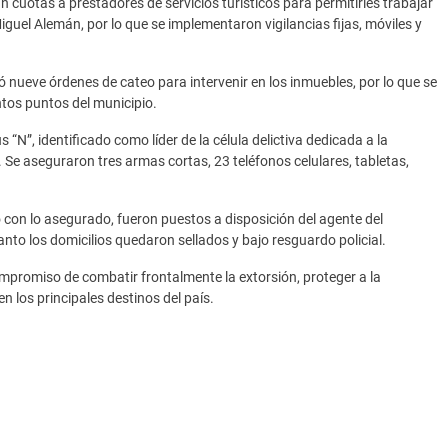
 cuotas a prestadores de servicios turísticos para permitirles trabajar
Miguel Alemán, por lo que se implementaron vigilancias fijas, móviles y
 nueve órdenes de cateo para intervenir en los inmuebles, por lo que se
tos puntos del municipio.
 “N”, identificado como líder de la célula delictiva dedicada a la
. Se aseguraron tres armas cortas, 23 teléfonos celulares, tabletas,
o con lo asegurado, fueron puestos a disposición del agente del
tanto los domicilios quedaron sellados y bajo resguardo policial.
mpromiso de combatir frontalmente la extorsión, proteger a la
n los principales destinos del país.