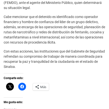
(FEMDO), ante el agente del Ministerio Público, quien determinará
su situación legal.
Cabe mencionar que el detenido es identificado como operador
financiero y hombre de confianza del líder de un grupo delictivo,
además, se encarga de las operaciones de seguridad, planeación de
rutas de narcotráfico y redes de distribución de fentanilo, cocaína y
metanfetaminas a nivel internacional; así como de las operaciones
con recursos de procedencia ilícita.
Con estas acciones, las instituciones que del Gabinete de Seguridad
refrendan su compromiso de trabajar de manera coordinada para
recuperar la paz y tranquilidad de la ciudadanía en el estado de
Sinaloa.
Comparte esto:
C
H
Más
l
a
i
z
c
c
k
l
t
i
Me gusta esto:
o
c
s
p