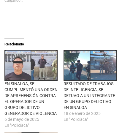
Cargando...
h
a
a
r
r
a
e
c
o
o
n
m
X
p
(
a
S
r
e
t
a
i
Relacionado
b
r
r
e
e
n
e
F
n
a
u
c
n
e
a
b
v
o
e
o
n
k
EN SINALOA, SE
RESULTADO DE TRABAJOS
t
(
CUMPLIMENTÓ UNA ORDEN
DE INTELIGENCIA, SE
a
S
n
e
DE APREHENSIÓN CONTRA
DETUVO A UN INTEGRANTE
a
a
EL OPERADOR DE UN
DE UN GRUPO DELICTIVO
n
b
u
r
GRUPO DELICTIVO
EN SINALOA
e
e
GENERADOR DE VIOLENCIA
18 de enero de 2025
v
e
a
n
6 de mayo de 2025
En "Policíaca"
)
u
En "Policíaca"
n
a