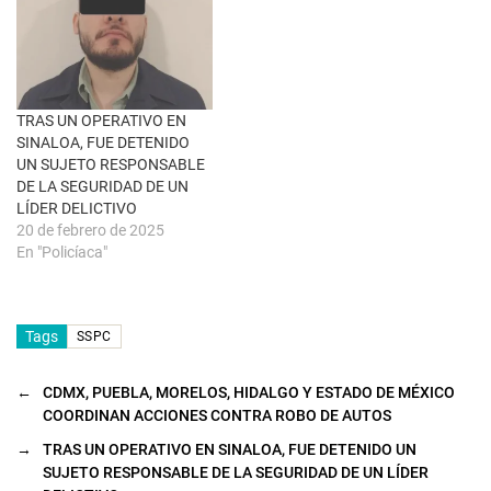
v
e
n
t
a
n
a
n
u
TRAS UN OPERATIVO EN
e
SINALOA, FUE DETENIDO
v
a
UN SUJETO RESPONSABLE
)
DE LA SEGURIDAD DE UN
LÍDER DELICTIVO
20 de febrero de 2025
En "Policíaca"
Tags
SSPC
←
CDMX, PUEBLA, MORELOS, HIDALGO Y ESTADO DE MÉXICO
COORDINAN ACCIONES CONTRA ROBO DE AUTOS
→
TRAS UN OPERATIVO EN SINALOA, FUE DETENIDO UN
SUJETO RESPONSABLE DE LA SEGURIDAD DE UN LÍDER