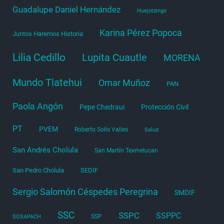
Guadalupe Daniel Hernández
Huejotzingo
Karina Pérez Popoca
Juntos Haremos Historia
Lilia Cedillo
Lupita Cuautle
MORENA
Mundo Tlatehui
Omar Muñoz
PAN
Paola Angón
Pepe Chedraui
Protección Civil
PT
PVEM
Roberto Solís Valles
Salud
San Andrés Cholula
San Martín Texmelucan
San Pedro Cholula
SEDIF
Sergio Salomón Céspedes Peregrina
SMDIF
SSC
SSPC
SSPPC
SSP
SOSAPACH