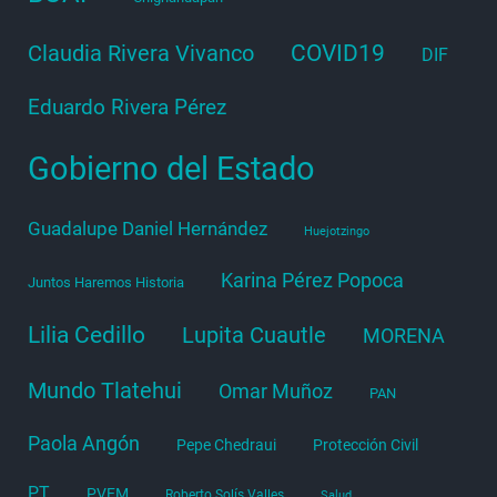
COVID19
Claudia Rivera Vivanco
DIF
Eduardo Rivera Pérez
Gobierno del Estado
Guadalupe Daniel Hernández
Huejotzingo
Karina Pérez Popoca
Juntos Haremos Historia
Lilia Cedillo
Lupita Cuautle
MORENA
Mundo Tlatehui
Omar Muñoz
PAN
Paola Angón
Pepe Chedraui
Protección Civil
PT
PVEM
Roberto Solís Valles
Salud