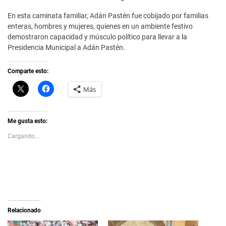
En esta caminata familiar, Adán Pastén fue cobijado por familias
enteras, hombres y mujeres, quienes en un ambiente festivo
demostraron capacidad y músculo político para llevar a la
Presidencia Municipal a Adán Pastén.
Comparte esto:
C
H
Más
l
a
i
z
c
c
k
l
t
i
Me gusta esto:
o
c
s
p
Cargando...
h
a
a
r
r
a
e
c
o
o
n
m
X
p
(
a
S
r
e
t
a
i
Relacionado
b
r
r
e
e
n