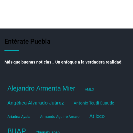
Entérate Puebla
Más que buenas noticias… Un enfoque a la verdadera realidad
Alejandro Armenta Mier
AMLO
Angélica Alvarado Juárez
Antonio Teutli Cuautle
Atlixco
Ariadna Ayala
Armando Aguirre Amaro
BUAP
Chignahuapan