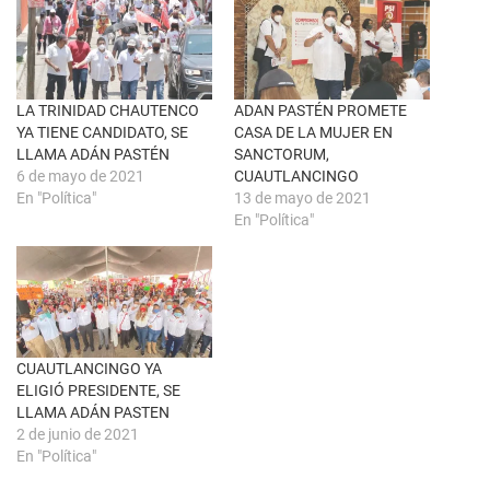
e
F
n
a
u
c
n
e
a
b
v
o
e
o
n
k
LA TRINIDAD CHAUTENCO
ADAN PASTÉN PROMETE
t
(
YA TIENE CANDIDATO, SE
CASA DE LA MUJER EN
a
S
n
e
LLAMA ADÁN PASTÉN
SANCTORUM,
a
a
6 de mayo de 2021
CUAUTLANCINGO
n
b
u
r
En "Política"
13 de mayo de 2021
e
e
En "Política"
v
e
a
n
)
u
n
a
v
e
n
t
a
n
CUAUTLANCINGO YA
a
ELIGIÓ PRESIDENTE, SE
n
u
LLAMA ADÁN PASTEN
e
2 de junio de 2021
v
a
En "Política"
)