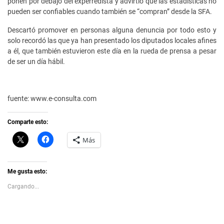
ponen por debajo del experredista y advirtió que las estadísticas no
pueden ser confiables cuando también se “compran” desde la SFA.
Descartó promover en personas alguna denuncia por todo esto y
solo recordó las que ya han presentado los diputados locales afines
a él, que también estuvieron este día en la rueda de prensa a pesar
de ser un día hábil.
fuente: www.e-consulta.com
Comparte esto:
C
H
Más
l
a
i
z
c
c
k
l
t
i
Me gusta esto:
o
c
s
p
Cargando...
h
a
a
r
r
a
e
c
o
o
n
m