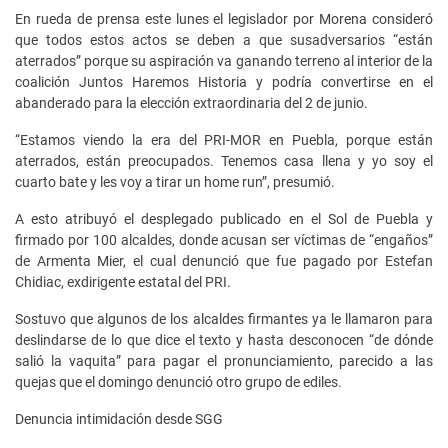
En rueda de prensa este lunes el legislador por Morena consideró
que todos estos actos se deben a que susadversarios “están
aterrados” porque su aspiración va ganando terreno al interior de la
coalición Juntos Haremos Historia y podría convertirse en el
abanderado para la elección extraordinaria del 2 de junio.
“Estamos viendo la era del PRI-MOR en Puebla, porque están
aterrados, están preocupados. Tenemos casa llena y yo soy el
cuarto bate y les voy a tirar un home run”, presumió.
A esto atribuyó el desplegado publicado en el Sol de Puebla y
firmado por 100 alcaldes, donde acusan ser víctimas de “engaños”
de Armenta Mier, el cual denunció que fue pagado por Estefan
Chidiac, exdirigente estatal del PRI.
Sostuvo que algunos de los alcaldes firmantes ya le llamaron para
deslindarse de lo que dice el texto y hasta desconocen “de dónde
salió la vaquita” para pagar el pronunciamiento, parecido a las
quejas que el domingo denunció otro grupo de ediles.
Denuncia intimidación desde SGG