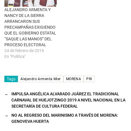
a
n
u
ALEJANDRO ARMENTA Y
e
NANCY DE LA SIERRA
v
a
ARRANCARON SUS
)
PRECAMPAÑAS EXIGIENDO
QUE EL GOBIERNO ESTATAL
“SAQUE LAS MANOS” DEL
PROCESO ELECTORAL
24 de febrero de 2019
En "Política"
Tags
Alejandro Armenta Mier
MORENA
PRI
←
IMPULSA ANGÉLICA ALVARADO JUÁREZ EL TRADICIONAL
CARNAVAL DE HUEJOTZINGO 2019 A NIVEL NACIONAL EN LA
SECRETARÍA DE CULTURA FEDERAL
→
NO AL REGRESO DEL MARINISMO A TRAVÉS DE MORENA:
GENOVEVA HUERTA