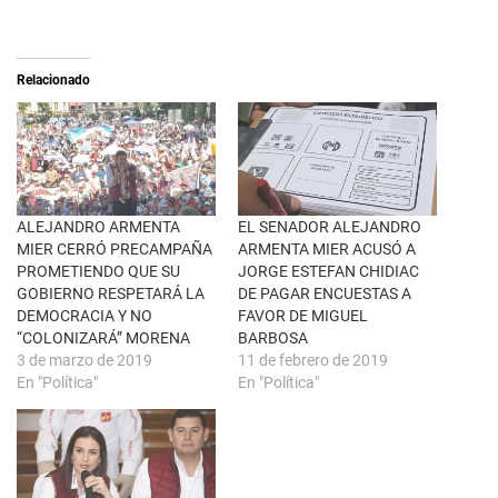
X
p
(
a
S
r
e
t
a
i
Relacionado
b
r
r
e
e
n
e
F
n
a
u
c
n
e
a
b
v
o
e
o
n
k
ALEJANDRO ARMENTA
EL SENADOR ALEJANDRO
t
(
MIER CERRÓ PRECAMPAÑA
ARMENTA MIER ACUSÓ A
a
S
n
e
PROMETIENDO QUE SU
JORGE ESTEFAN CHIDIAC
a
a
GOBIERNO RESPETARÁ LA
DE PAGAR ENCUESTAS A
n
b
u
r
DEMOCRACIA Y NO
FAVOR DE MIGUEL
e
e
“COLONIZARÁ” MORENA
BARBOSA
v
e
a
n
3 de marzo de 2019
11 de febrero de 2019
)
u
En "Política"
En "Política"
n
a
v
e
n
t
a
n