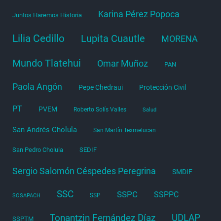
Karina Pérez Popoca
Juntos Haremos Historia
Lilia Cedillo
Lupita Cuautle
MORENA
Mundo Tlatehui
Omar Muñoz
PAN
Paola Angón
Pepe Chedraui
Protección Civil
PT
PVEM
Roberto Solís Valles
Salud
San Andrés Cholula
San Martín Texmelucan
San Pedro Cholula
SEDIF
Sergio Salomón Céspedes Peregrina
SMDIF
SSC
SSPC
SSPPC
SSP
SOSAPACH
Tonantzin Fernández Díaz
UDLAP
SSPTM