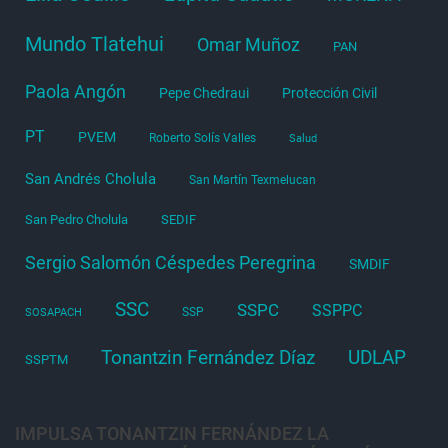
Mundo Tlatehui
Omar Muñoz
PAN
Paola Angón
Pepe Chedraui
Protección Civil
PT
PVEM
Roberto Solís Valles
Salud
San Andrés Cholula
San Martín Texmelucan
San Pedro Cholula
SEDIF
Sergio Salomón Céspedes Peregrina
SMDIF
SSC
SSPC
SSPPC
SSP
SOSAPACH
Tonantzin Fernández Díaz
UDLAP
SSPTM
IMPULSA TONANTZIN FERNÁNDEZ LA