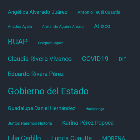
Angélica Alvarado Juárez
Antonio Teutli Cuautle
Atlixco
Ariadna Ayala
Armando Aguirre Amaro
BUAP
Chignahuapan
COVID19
Claudia Rivera Vivanco
DIF
Eduardo Rivera Pérez
Gobierno del Estado
Guadalupe Daniel Hernández
Huejotzingo
Karina Pérez Popoca
Juntos Haremos Historia
Lilia Cedillo
Lupita Cuautle
MORENA