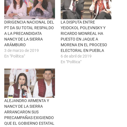
n
a
u
c
n
e
a
b
v
o
e
o
n
k
DIRIGENCIA NACIONAL DEL
LA DISPUTA ENTRE
t
(
PT DA SU TOTAL RESPALDO
YEIDCKOL POLEVNSKY Y
a
S
n
e
A LA PRECANDIDATA
RICARDO MONREAL HA
a
a
NANCY DE LA SIERRA
PUESTO EN JAQUE A
n
b
u
r
ARÁMBURO
MORENA EN EL PROCESO
e
e
3 de marzo de 2019
ELECTORAL EN PUEBLA
v
e
a
n
En "Política"
6 de abril de 2019
)
u
En "Política"
n
a
v
e
n
t
a
n
a
n
u
ALEJANDRO ARMENTA Y
e
NANCY DE LA SIERRA
v
a
ARRANCARON SUS
)
PRECAMPAÑAS EXIGIENDO
QUE EL GOBIERNO ESTATAL