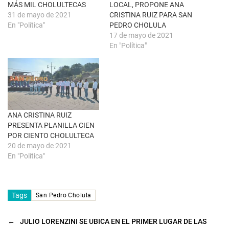
n
e
MÁS MIL CHOLULTECAS
LOCAL, PROPONE ANA
a
a
31 de mayo de 2021
CRISTINA RUIZ PARA SAN
n
b
u
r
En "Política"
PEDRO CHOLULA
e
e
17 de mayo de 2021
v
e
a
n
En "Política"
)
u
n
a
v
e
n
t
a
n
a
ANA CRISTINA RUIZ
n
u
PRESENTA PLANILLA CIEN
e
POR CIENTO CHOLULTECA
v
a
20 de mayo de 2021
)
En "Política"
Tags
San Pedro Cholula
←
JULIO LORENZINI SE UBICA EN EL PRIMER LUGAR DE LAS