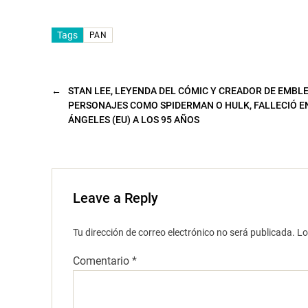
n
t
a
n
Tags
PAN
a
n
u
e
v
a
←
STAN LEE, LEYENDA DEL CÓMIC Y CREADOR DE EMBL
)
PERSONAJES COMO SPIDERMAN O HULK, FALLECIÓ E
ÁNGELES (EU) A LOS 95 AÑOS
Leave a Reply
Tu dirección de correo electrónico no será publicada.
Lo
Comentario
*