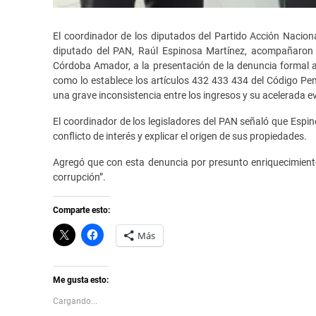
El coordinador de los diputados del Partido Acción Nacion
diputado del PAN, Raúl Espinosa Martínez, acompañaron al
Córdoba Amador, a la presentación de la denuncia formal ant
como lo establece los artículos 432 433 434 del Código Pen
una grave inconsistencia entre los ingresos y su acelerada e
El coordinador de los legisladores del PAN señaló que Espin
conflicto de interés y explicar el origen de sus propiedades.
Agregó que con esta denuncia por presunto enriquecimiento i
corrupción”.
Comparte esto:
C
H
Más
l
a
i
z
c
c
k
l
t
i
Me gusta esto:
o
c
s
p
Cargando...
h
a
a
r