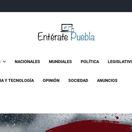
Entérate Puebla
Más que buenas noticias… Un enfoque a la verdader
S
NACIONALES
MUNDIALES
POLÍTICA
LEGISLATIV
IA Y TECNOLOGÍA
OPINIÓN
SOCIEDAD
ANUNCIOS