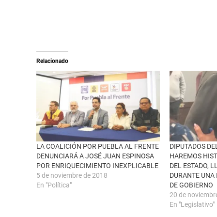
r
a
e
c
o
o
n
m
X
p
(
a
S
r
e
t
a
i
Relacionado
b
r
r
e
e
n
e
F
n
a
u
c
n
e
a
b
v
o
e
o
n
k
t
(
a
S
n
e
LA COALICIÓN POR PUEBLA AL FRENTE
DIPUTADOS DE
a
a
DENUNCIARÁ A JOSÉ JUAN ESPINOSA
HAREMOS HIST
n
b
u
r
POR ENRIQUECIMIENTO INEXPLICABLE
DEL ESTADO, 
e
e
5 de noviembre de 2018
DURANTE UNA 
v
e
a
n
En "Política"
DE GOBIERNO
)
u
n
20 de noviembr
a
En "Legislativo"
v
e